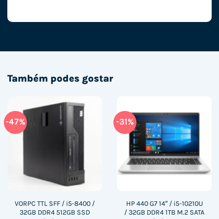
Também podes gostar
-47%
-31%
VORPC TTL SFF / i5-8400 /
HP 440 G7 14″ / i5-10210U
32GB DDR4 512GB SSD
/ 32GB DDR4 1TB M.2 SATA