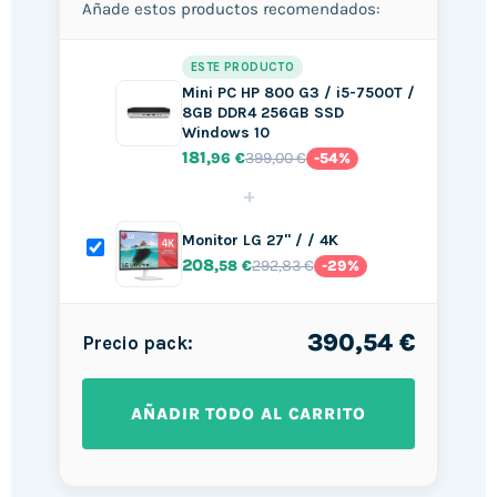
Añade estos productos recomendados:
ESTE PRODUCTO
Mini PC HP 800 G3 / i5-7500T /
8GB DDR4 256GB SSD
Windows 10
181
399,00 €
,96 €
-54%
+
Monitor LG 27" / / 4K
208
292,83 €
,58 €
-29%
390,54 €
Precio pack:
AÑADIR TODO AL CARRITO