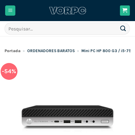
Skip
to
content
Pesquisar
por:
Portada
»
ORDENADORES BARATOS
»
Mini PC HP 800 G3 / i5-75
-54%