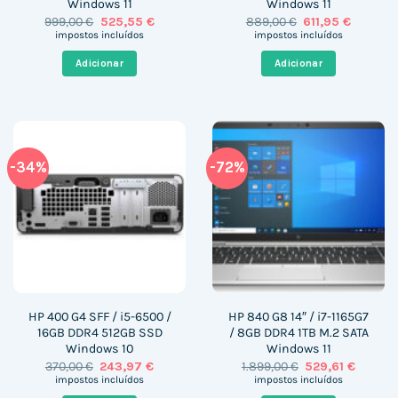
Windows 11
Windows 11
O
O
O
O
999,00
€
525,55
€
889,00
€
611,95
€
preço
preço
preço
preço
impostos incluídos
impostos incluídos
original
atual
original
atual
era:
é:
era:
é:
Adicionar
Adicionar
999,00 €.
525,55 €.
889,00 €.
611,95 €.
-34%
-72%
HP 400 G4 SFF / i5-6500 /
HP 840 G8 14″ / i7-1165G7
16GB DDR4 512GB SSD
/ 8GB DDR4 1TB M.2 SATA
Windows 10
Windows 11
O
O
O
O
370,00
€
243,97
€
1.899,00
€
529,61
€
preço
preço
preço
preço
impostos incluídos
impostos incluídos
original
atual
original
atual