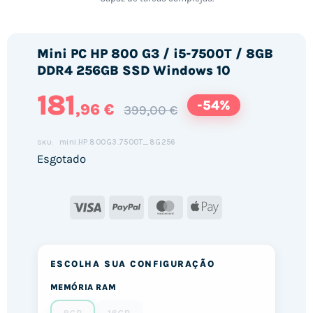
Mini PC HP 800 G3 / i5-7500T / 8GB
DDR4 256GB SSD Windows 10
181
-54%
,96 €
399,00 €
mini.HP.800G3.7500T_8G256
SKU:
Esgotado
Visa
PayPal
MasterCard
Apple
Pay
ESCOLHA SUA CONFIGURAÇÃO
MEMÓRIA RAM