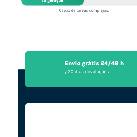
7ª geração
Capaz de tareas complejas.
Envio grátis 24/48 h
y 30 dias devoluções