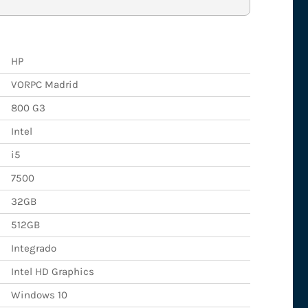
HP
VORPC Madrid
800 G3
Intel
i5
7500
32GB
512GB
Integrado
Intel HD Graphics
Windows 10