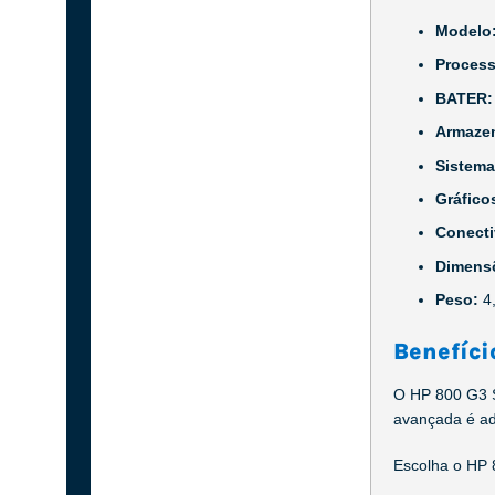
Modelo
Proces
BATER
Armaze
Sistema
Gráfico
Conect
Dimens
Peso:
4
Benefíci
O HP 800 G3 S
avançada é ade
Escolha o HP 