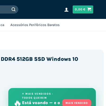
0,00
€
ica
Acessórios Periféricos Baratos
B DDR4 512GB SSD Windows 10
⭐ MAIS VENDIDOS ·
TODOS QUEREM
🔥
Está voando — e o
MAIS VENDIDO
32GB DDR4 512GB SSD Windows 10