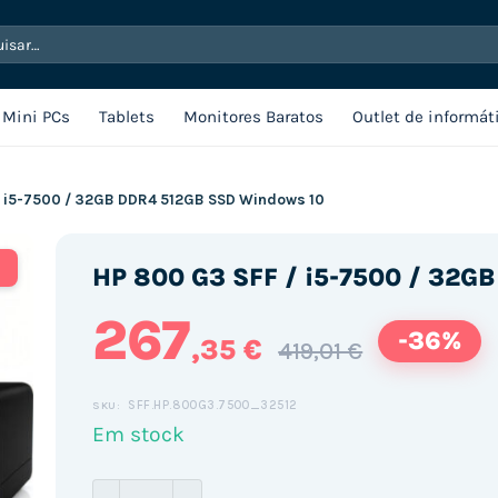
sar
Mini PCs
Tablets
Monitores Baratos
Outlet de informát
/ i5-7500 / 32GB DDR4 512GB SSD Windows 10
S
HP 800 G3 SFF / i5-7500 / 32G
267
-36%
,35 €
419,01 €
SFF.HP.800G3.7500_32512
SKU:
Em stock
Quantidade de HP 800 G3 SFF / i5-7500 / 