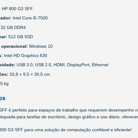
:
HP 800 G3 SFF
sador:
Intel Core i5-7500
:
32 GB DDR4
nar:
512 GB SSD
 operacional:
Windows 10
s:
Intel HD Graphics 630
ividade:
USB 3.0, USB 2.0, HDMI, DisplayPort, Ethernet
ões:
33,8 × 9,5 × 30,5 cm
,5 kg
os
FF é perfeito para espaços de trabalho que requerem desempenho r
quada para tarefas de escritório, design gráfico e uso diário, oferece
800 G3 SFF para uma solução de computação confiável e eficiente!