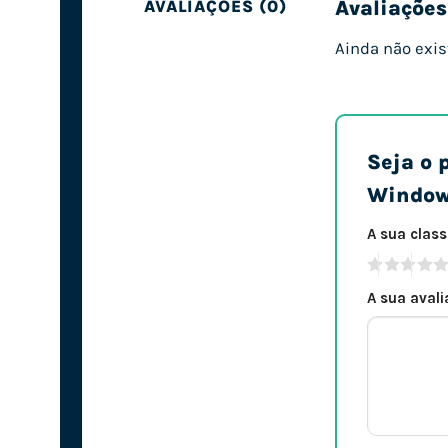
Avaliações
AVALIAÇÕES (0)
Ainda não exis
Seja o 
Window
A sua clas
A sua aval