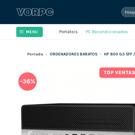
Skip
Pesqui
to
por:
content
Portáteis
PC Recondicionados
MENU
Portada
»
ORDENADORES BARATOS
»
HP 800 G3 SFF 
TOP VENTA
-36%