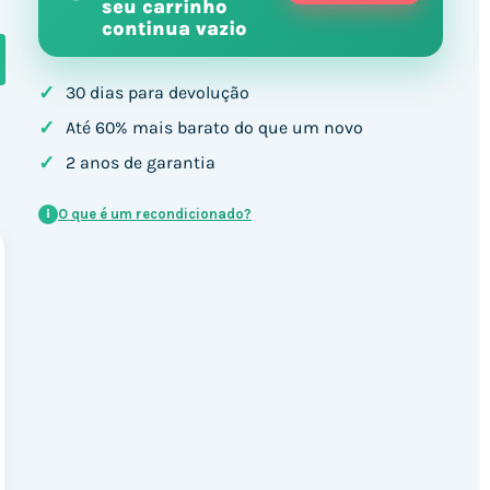
seu carrinho
continua vazio
✓
30 dias para devolução
✓
Até 60% mais barato do que um novo
✓
2 anos de garantia
O que é um recondicionado?
i