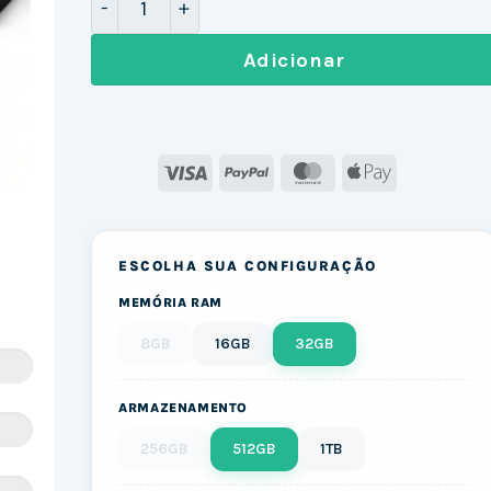
Adicionar
Visa
PayPal
MasterCard
Apple
Pay
ESCOLHA SUA CONFIGURAÇÃO
MEMÓRIA RAM
8GB
16GB
32GB
ARMAZENAMENTO
256GB
512GB
1TB