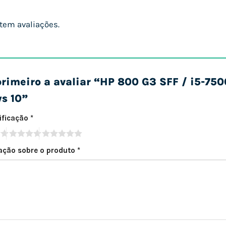
tem avaliações.
primeiro a avaliar “HP 800 G3 SFF / i5-7
s 10”
sificação
*
iação sobre o produto
*