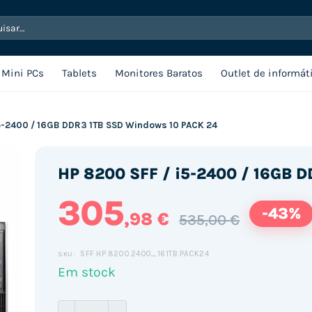
sar
Mini PCs
Tablets
Monitores Baratos
Outlet de informát
i5-2400 / 16GB DDR3 1TB SSD Windows 10 PACK 24
HP 8200 SFF / i5-2400 / 16GB 
305
-43%
,98 €
535,00 €
SFF.HP.8200.2400_161TB.PACK24
SKU:
Em stock
Quantidade de HP 8200 SFF / i5-2400 / 16