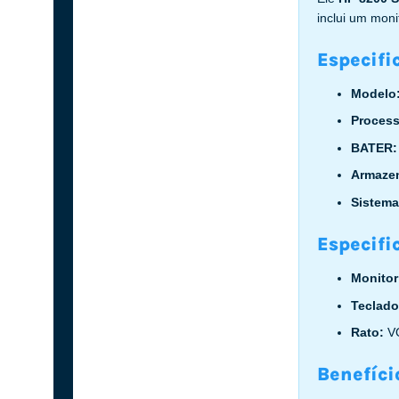
inclui um mon
Especifi
Modelo
Proces
BATER
Armaze
Sistema
Especif
Monito
Teclad
Rato:
V
Benefíci