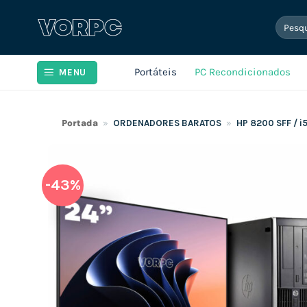
Skip
Pesqui
to
por:
content
Portáteis
PC Recondicionados
MENU
Portada
»
ORDENADORES BARATOS
»
HP 8200 SFF / 
-43%