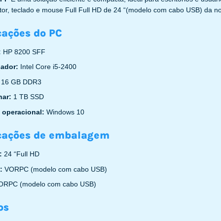
itor, teclado e mouse Full Full HD de 24 “(modelo com cabo USB) da
cações do PC
:
HP 8200 SFF
sador:
Intel Core i5-2400
:
16 GB DDR3
nar:
1 TB SSD
 operacional:
Windows 10
icações de embalagem
r:
24 “Full HD
o:
VORPC (modelo com cabo USB)
ORPC (modelo com cabo USB)
os