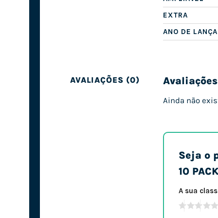
EXTRA
ANO DE LANÇ
Avaliações
AVALIAÇÕES (0)
Ainda não exis
Seja o 
10 PAC
A sua clas