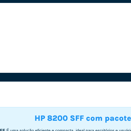
HP 8200 SFF com pacote
SFF
É uma solução eficiente e compacta, ideal para escritórios e usu