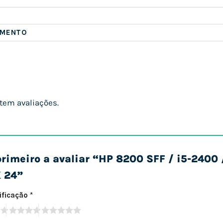
AMENTO
tem avaliações.
primeiro a avaliar “HP 8200 SFF / i5-240
K 24”
sificação
*