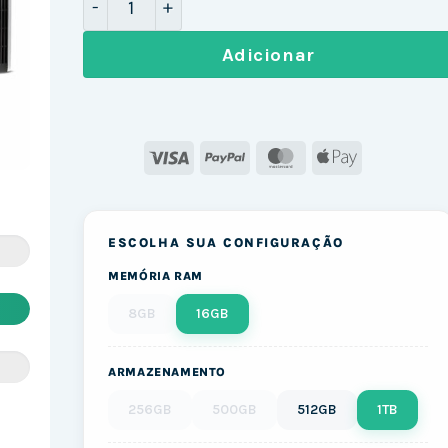
Adicionar
Visa
PayPal
MasterCard
Apple
Pay
ESCOLHA SUA CONFIGURAÇÃO
MEMÓRIA RAM
8GB
16GB
ARMAZENAMENTO
256GB
500GB
512GB
1TB