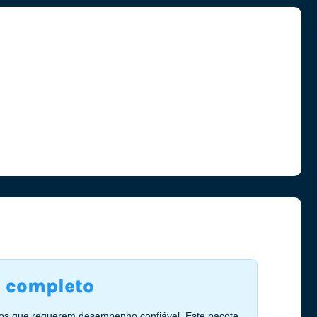
 completo
ários que requerem desempenho confiável. Este pacote