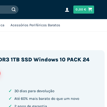
0,00
€
ica
Acessórios Periféricos Baratos
DDR3 1TB SSD Windows 10 PACK 24
✓
30 dias para devolução
✓
Até 60% mais barato do que um novo
GB DDR3 1TB SSD Windows 10 PACK 24
✓
2 anos de garantia