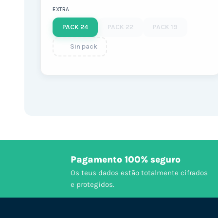
EXTRA
PACK 24
PACK 22
PACK 19
Sin pack
Pagamento 100% seguro
Os teus dados estão totalmente cifrados
e protegidos.