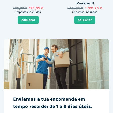
Windows 11
O
O
O
O
599,00
€
126,05
€
1.449,00
€
1.091,75
€
preço
preço
preço
preço
impostos incluídos
impostos incluídos
original
atual
original
atual
era:
é:
era:
é:
Adicionar
Adicionar
599,00 €.
126,05 €.
1.449,00 €.
1.091,7
Enviamos a tua encomenda em
tempo recorde: de 1 a 2 dias úteis.