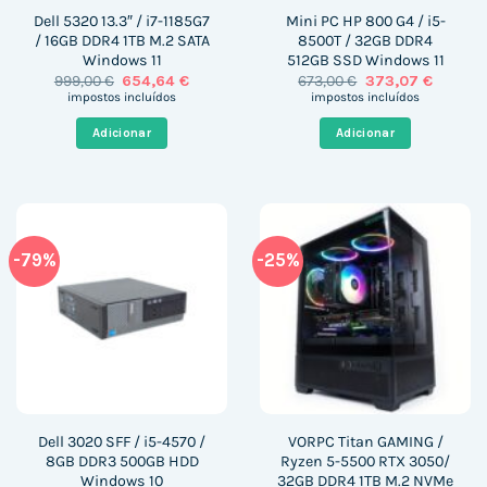
Dell 5320 13.3″ / i7-1185G7
Mini PC HP 800 G4 / i5-
/ 16GB DDR4 1TB M.2 SATA
8500T / 32GB DDR4
Windows 11
512GB SSD Windows 11
O
O
O
O
999,00
€
654,64
€
673,00
€
373,07
€
preço
preço
preço
preço
impostos incluídos
impostos incluídos
original
atual
original
atual
era:
é:
era:
é:
Adicionar
Adicionar
999,00 €.
654,64 €.
673,00 €.
373,07 €
-79%
-25%
Dell 3020 SFF / i5-4570 /
VORPC Titan GAMING /
8GB DDR3 500GB HDD
Ryzen 5-5500 RTX 3050/
Windows 10
32GB DDR4 1TB M.2 NVMe