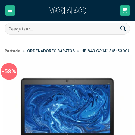
Skip
to
content
Pesquisar
por:
Portada
»
ORDENADORES BARATOS
»
HP 840 G2 14″ / i5-5300U 
-59%