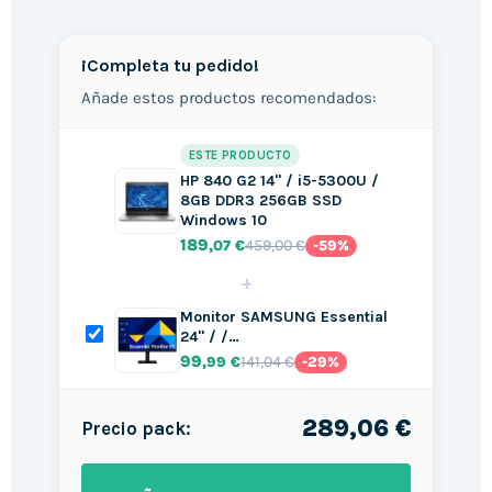
¡Completa tu pedido!
Añade estos productos recomendados:
ESTE PRODUCTO
HP 840 G2 14" / i5-5300U /
8GB DDR3 256GB SSD
Windows 10
189
459,00 €
,07 €
-59%
+
Monitor SAMSUNG Essential
24" / /…
99
141,04 €
,99 €
-29%
289,06 €
Precio pack: