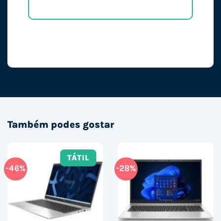
Também podes gostar
TÁTIL
-46%
-28%