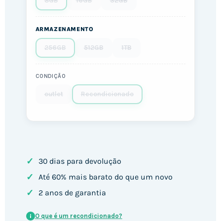
8GB
16GB
32GB
ARMAZENAMENTO
256GB
512GB
1TB
CONDIÇÃO
outlet
Recondicionado
✓
30 dias para devolução
✓
Até 60% mais barato do que um novo
✓
2 anos de garantia
O que é um recondicionado?
i