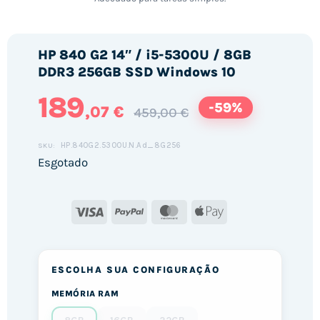
HP 840 G2 14″ / i5-5300U / 8GB
DDR3 256GB SSD Windows 10
189
-59%
,07 €
459,00 €
HP.840G2.5300U.N.Ad_8G256
SKU:
Esgotado
Visa
PayPal
MasterCard
Apple
Pay
ESCOLHA SUA CONFIGURAÇÃO
MEMÓRIA RAM