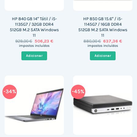
HP 840 G8 14″ Tátil / i5-
HP 850 G8 15.6″ / i5-
1135G7 / 32GB DDR4
1145G7 / 16GB DDR4
512GB M.2 SATA Windows
512GB M.2 SATA Windows
11
11
O
O
O
O
929,00
€
506,23
€
880,00
€
637,36
€
preço
preço
preço
preço
impostos incluídos
impostos incluídos
original
atual
original
atual
era:
é:
era:
é:
Adicionar
Adicionar
929,00 €.
506,23 €.
880,00 €.
637,36 
-34%
-45%