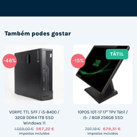
Também podes gostar
TÁTIL
-46%
-15%
VORPC TTL SFF / i5-8400 /
10POS 10T-17 17″ TPV Tátil /
32GB DDR4 1TB SSD
i5- / 8GB 256GB SSD
Windows 11
O
O
O
O
1.059,00
€
567,22
€
797,19
€
676,51
€
preço
preço
preço
preço
impostos incluídos
impostos incluídos