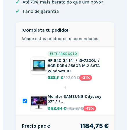
✓
Até 70% mais barato do que um novo<
✓
1 ano de garantia
¡Completa tu pedido!
Añade estos productos recomendados:
ESTE PRODUCTO
HP 840 G4 14" / i5-7200U /
8GB DDR4 256GB M.2 SATA
Windows 10
222
322,00 €
,11 €
-31%
+
Monitor SAMSUNG Odyssey
27" / /…
962
1.102,37 €
,64 €
-13%
1184,75 €
Precio pack: