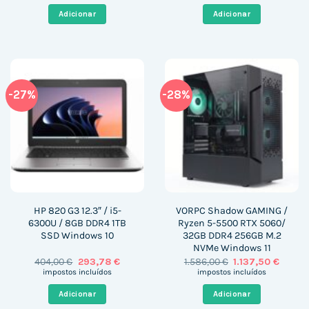
original
atual
original
atual
era:
é:
era:
é:
Adicionar
Adicionar
1.059,00 €.
567,22 €.
797,19 €.
676,51 €.
-27%
-28%
HP 820 G3 12.3″ / i5-
VORPC Shadow GAMING /
6300U / 8GB DDR4 1TB
Ryzen 5-5500 RTX 5060/
SSD Windows 10
32GB DDR4 256GB M.2
NVMe Windows 11
O
O
O
O
404,00
€
293,78
€
1.586,00
€
1.137,50
€
preço
preço
preço
preço
impostos incluídos
impostos incluídos
original
atual
original
atual
era:
é:
era:
é:
Adicionar
Adicionar
404,00 €.
293,78 €.
1.586,00 €.
1.137,5