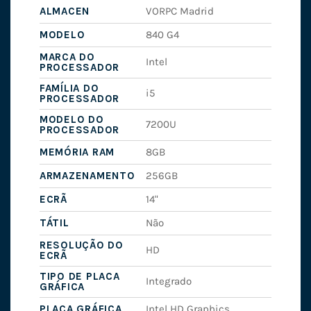
ALMACEN
VORPC Madrid
MODELO
840 G4
MARCA DO
Intel
PROCESSADOR
FAMÍLIA DO
i5
PROCESSADOR
MODELO DO
7200U
PROCESSADOR
MEMÓRIA RAM
8GB
ARMAZENAMENTO
256GB
ECRÃ
14"
TÁTIL
Não
RESOLUÇÃO DO
HD
ECRÃ
TIPO DE PLACA
Integrado
GRÁFICA
PLACA GRÁFICA
Intel HD Graphics