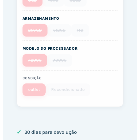
8GB
16GB
32GB
ARMAZENAMENTO
256GB
512GB
1TB
MODELO DO PROCESSADOR
7200U
7300U
CONDIÇÃO
outlet
Recondicionado
✓
30 dias para devolução