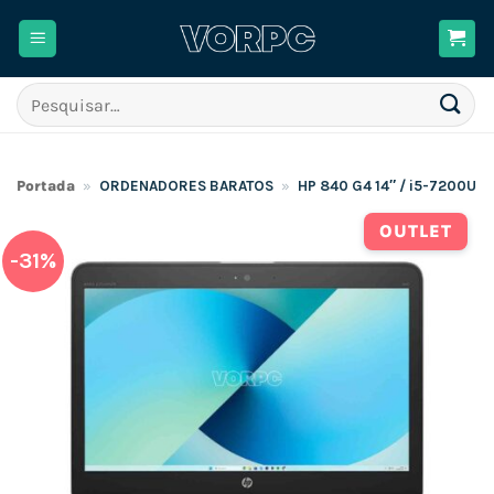
Skip
to
content
Pesquisar
por:
Portada
»
ORDENADORES BARATOS
»
HP 840 G4 14″ / i5-7200U 
OUTLET
-31%