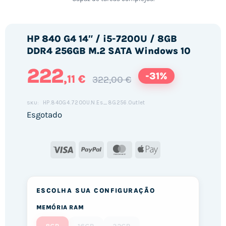
HP 840 G4 14″ / i5-7200U / 8GB
DDR4 256GB M.2 SATA Windows 10
222
-31%
,11 €
322,00 €
HP.840G4.7200U.N.Es_8G256.Outlet
SKU:
Esgotado
Visa
PayPal
MasterCard
Apple
Pay
ESCOLHA SUA CONFIGURAÇÃO
MEMÓRIA RAM