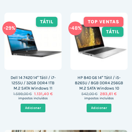
TÁTIL
TOP VENTAS
-29%
-48%
TÁTIL
Dell 14 7420 14″ Tátil / i7-
HP 840 G6 14″ Tátil / i5-
1255U / 32GB DDR4 1TB
8265U / 8GB DDR4 256GB
M.2 SATA Windows 11
M.2 SATA Windows 10
O
O
O
O
1.599,00
€
1.131,40
€
542,00
€
283,61
€
preço
preço
preço
preço
impostos incluídos
impostos incluídos
original
atual
original
atual
era:
é:
era:
é:
Adicionar
Adicionar
1.599,00 €.
1.131,40 €.
542,00 €.
283,61 €