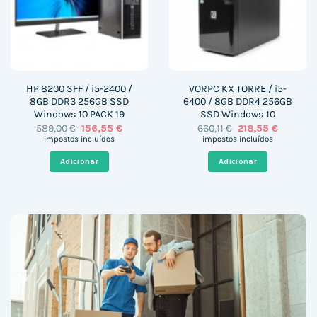
HP 8200 SFF / i5-2400 /
VORPC KX TORRE / i5-
8GB DDR3 256GB SSD
6400 / 8GB DDR4 256GB
Windows 10 PACK 19
SSD Windows 10
O
O
O
O
589,00
€
156,55
€
660,11
€
218,55
€
preço
preço
preço
preço
impostos incluídos
impostos incluídos
original
atual
original
atual
era:
é:
era:
é:
Adicionar
Adicionar
589,00 €.
156,55 €.
660,11 €.
218,55 €.