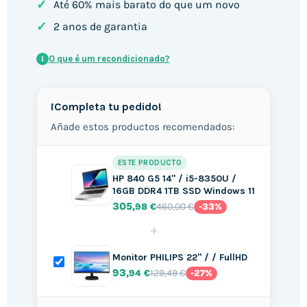
✓
Até 60% mais barato do que um novo
✓
2 anos de garantia
O que é um recondicionado?
i
¡Completa tu pedido!
Añade estos productos recomendados:
ESTE PRODUCTO
HP 840 G5 14" / i5-8350U /
16GB DDR4 1TB SSD Windows 11
305
460,00 €
,98 €
-33%
+
Monitor PHILIPS 22" / / FullHD
93
129,49 €
,94 €
-27%