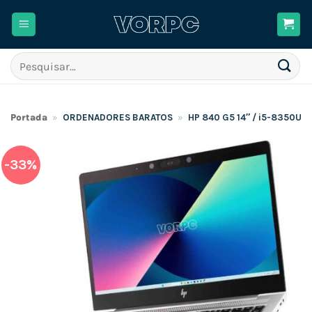
Skip
to
content
Pesquisar
por:
Portada
»
ORDENADORES BARATOS
»
HP 840 G5 14″ / i5-8350U /
-33%