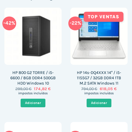
TOP VENTAS
-42%
-22%
HP 800 G2 TORRE / i5-
HP 14s-DQ4XXX 14″ / i5-
6600 / 8GB DDR4 500GB
1155G7 / 32GB DDR4 1TB
HDD Windows 10
M.2 SATA Windows 11
O
O
O
O
299,00
€
174,82
€
794,00
€
618,05
€
preço
preço
preço
preço
impostos incluídos
impostos incluídos
original
atual
original
atual
era:
é:
era:
é:
Adicionar
Adicionar
299,00 €.
174,82 €.
794,00 €.
618,05 €