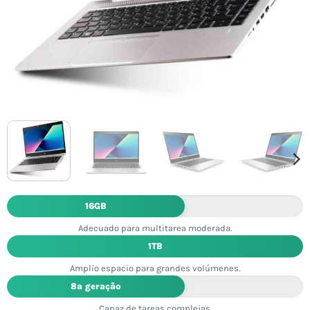
16GB
Adecuado para multitarea moderada.
1TB
Amplio espacio para grandes volúmenes.
8ª geração
Capaz de tareas complejas.