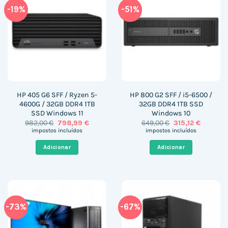
-19%
-51%
HP 405 G6 SFF / Ryzen 5-
HP 800 G2 SFF / i5-6500 /
4600G / 32GB DDR4 1TB
32GB DDR4 1TB SSD
SSD Windows 11
Windows 10
O
O
O
O
982,00
€
798,99
€
649,00
€
315,12
€
preço
preço
preço
preço
impostos incluídos
impostos incluídos
original
atual
original
atual
era:
é:
era:
é:
Adicionar
Adicionar
982,00 €.
798,99 €.
649,00 €.
315,12 €.
-73%
-67%