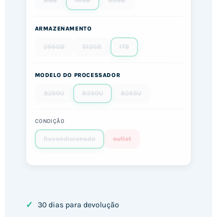
8GB
16GB
32GB
ARMAZENAMENTO
256GB
512GB
1TB
MODELO DO PROCESSADOR
8250U
8350U
8265U
CONDIÇÃO
Recondicionado
outlet
✓
30 dias para devolução