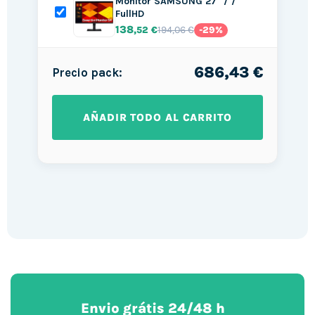
Monitor SAMSUNG 27" / /
FullHD
138
194,06 €
,52 €
-29%
686,43 €
Precio pack:
AÑADIR TODO AL CARRITO
Envio grátis 24/48 h