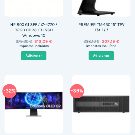
HP 800 G1 SFF / i7-4770 /
PREMIER TM-150 15″ TPV
32GB DDR3 1TB SSD
Tátil / /
Windows 10
O
O
O
O
379,00
€
313,09
€
238,10
€
207,19
€
preço
preço
preço
preço
impostos incluídos
impostos incluídos
original
atual
original
atual
era:
é:
era:
é:
Adicionar
Adicionar
379,00 €.
313,09 €.
238,10 €.
207,19 €.
-32%
-39%