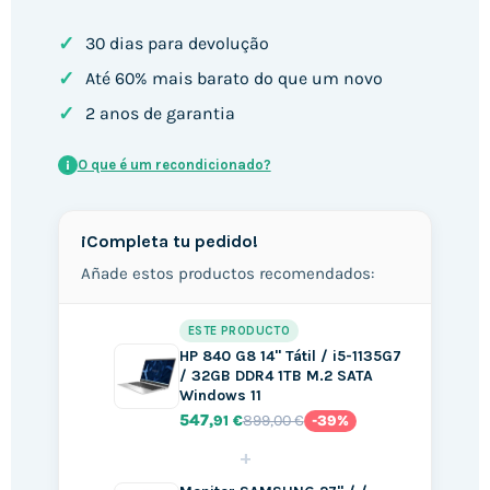
✓
30 dias para devolução
✓
Até 60% mais barato do que um novo
✓
2 anos de garantia
O que é um recondicionado?
i
¡Completa tu pedido!
Añade estos productos recomendados:
ESTE PRODUCTO
HP 840 G8 14" Tátil / i5-1135G7
/ 32GB DDR4 1TB M.2 SATA
Windows 11
547
899,00 €
,91 €
-39%
+