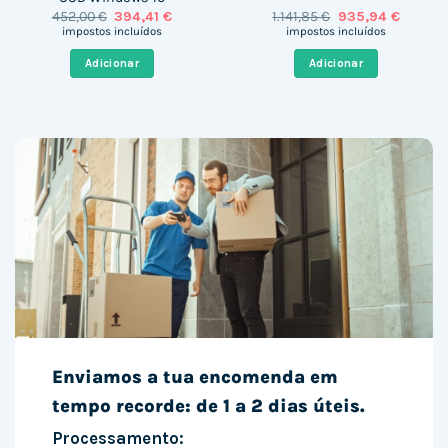
O
O
O
O
452,00
€
394,41
€
1.141,85
€
935,94
€
preço
preço
preço
preço
impostos incluídos
impostos incluídos
original
atual
original
atual
era:
é:
era:
é:
Adicionar
Adicionar
452,00 €.
394,41 €.
1.141,85 €.
935,94 
Enviamos a tua encomenda em
tempo recorde: de 1 a 2 dias úteis.
Processamento: