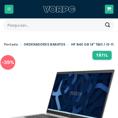
Skip
to
content
Pesquisar
por:
Portada
»
ORDENADORES BARATOS
»
HP 840 G8 14″ Tátil / i5-11
TÁTIL
-39%