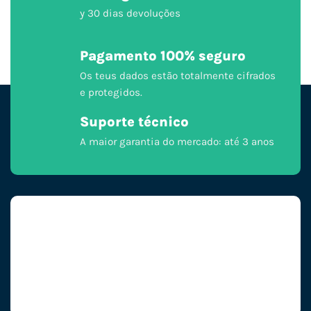
y 30 dias devoluções
Pagamento 100% seguro
Os teus dados estão totalmente cifrados
e protegidos.
Suporte técnico
A maior garantia do mercado: até 3 anos