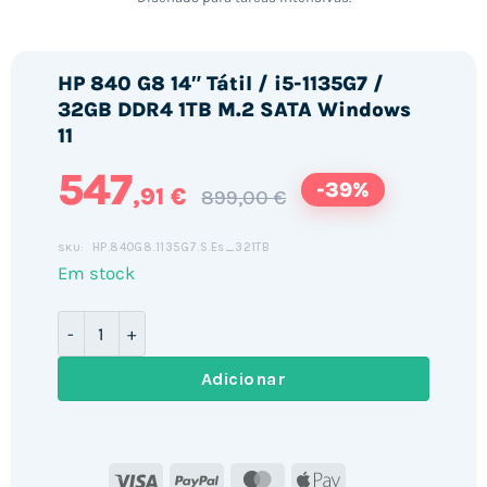
HP 840 G8 14″ Tátil / i5-1135G7 /
32GB DDR4 1TB M.2 SATA Windows
11
547
-39%
,91 €
899,00 €
HP.840G8.1135G7.S.Es_321TB
SKU:
Em stock
Quantidade de HP 840 G8 14" Tátil / i5-1135G7 / 32GB 
Adicionar
Visa
PayPal
MasterCard
Apple