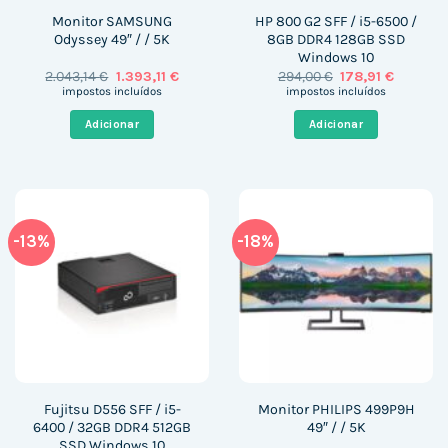
Monitor SAMSUNG
HP 800 G2 SFF / i5-6500 /
Odyssey 49″ / / 5K
8GB DDR4 128GB SSD
Windows 10
O
O
O
O
2.043,14
€
1.393,11
€
294,00
€
178,91
€
preço
preço
preço
preço
impostos incluídos
impostos incluídos
original
atual
original
atual
era:
é:
era:
é:
Adicionar
Adicionar
2.043,14 €.
1.393,11 €.
294,00 €.
178,91 €.
-13%
-18%
Fujitsu D556 SFF / i5-
Monitor PHILIPS 499P9H
6400 / 32GB DDR4 512GB
49″ / / 5K
SSD Windows 10