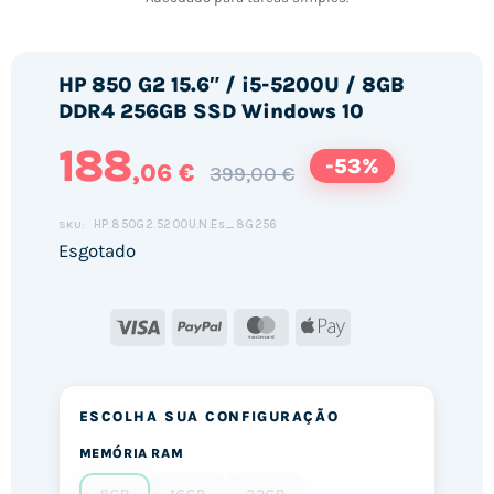
HP 850 G2 15.6″ / i5-5200U / 8GB
DDR4 256GB SSD Windows 10
188
-53%
,06 €
399,00 €
HP.850G2.5200U.N.Es_8G256
SKU:
Esgotado
Visa
PayPal
MasterCard
Apple
Pay
ESCOLHA SUA CONFIGURAÇÃO
MEMÓRIA RAM