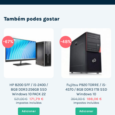
Também podes gostar
-67%
-48%
HP 8200 SFF / i5-2400 /
Fujitsu P920 TORRE / i5-
8GB DDR3 256GB SSD
4570 / 8GB DDR3 1TB SSD
Windows 10 PACK 22
Windows 10
O
O
O
O
521,00
€
171,79
€
364,00
€
188,06
€
preço
preço
preço
preço
impostos incluídos
impostos incluídos
original
atual
original
atual
era:
é:
era:
é:
Adicionar
Adicionar
521,00 €.
171,79 €.
364,00 €.
188,06 €