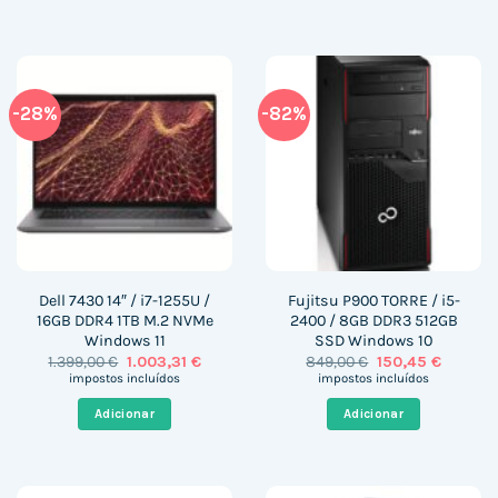
-28%
-82%
Dell 7430 14″ / i7-1255U /
Fujitsu P900 TORRE / i5-
16GB DDR4 1TB M.2 NVMe
2400 / 8GB DDR3 512GB
Windows 11
SSD Windows 10
O
O
O
O
1.399,00
€
1.003,31
€
849,00
€
150,45
€
preço
preço
preço
preço
impostos incluídos
impostos incluídos
original
atual
original
atual
era:
é:
era:
é:
Adicionar
Adicionar
1.399,00 €.
1.003,31 €.
849,00 €.
150,45 €