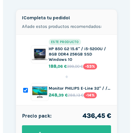
¡Completa tu pedido!
Añade estos productos recomendados:
ESTE PRODUCTO
HP 850 G2 15.6" / i5-5200U /
8GB DDR4 256GB SSD
Windows 10
188
399,00 €
,06 €
-53%
+
Monitor PHILIPS E-Line 32" / /…
248
288,13 €
,39 €
-14%
436,45 €
Precio pack: