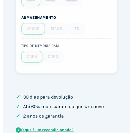
8GB
16GB
32GB
ARMAZENAMENTO
256GB
512GB
1TB
TIPO DE MEMÓRIA RAM
DDR4
DDR3
✓
30 dias para devolução
✓
Até 60% mais barato do que um novo
✓
2 anos de garantia
O que é um recondicionado?
i