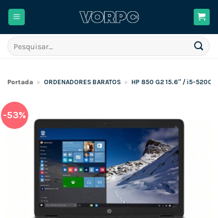
Skip
to
content
Pesquisar
por:
Portada
»
ORDENADORES BARATOS
»
HP 850 G2 15.6″ / i5-5200
-53%