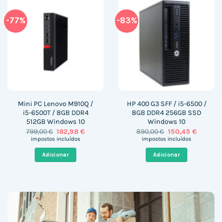
-77%
-83%
Mini PC Lenovo M910Q /
HP 400 G3 SFF / i5-6500 /
i5-6500T / 8GB DDR4
8GB DDR4 256GB SSD
512GB Windows 10
Windows 10
O
O
O
O
799,00
€
182,98
€
890,00
€
150,45
€
preço
preço
preço
preço
impostos incluídos
impostos incluídos
original
atual
original
atual
era:
é:
era:
é:
Adicionar
Adicionar
799,00 €.
182,98 €.
890,00 €.
150,45 €