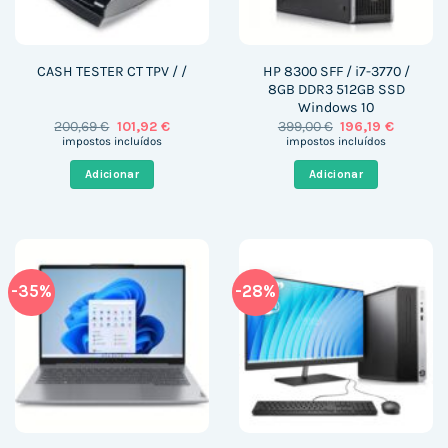
HP 8300 SFF / i7-3770 /
CASH TESTER CT TPV / /
8GB DDR3 512GB SSD
Windows 10
O
O
O
O
200,69
€
101,92
€
399,00
€
196,19
€
preço
preço
preço
preço
impostos incluídos
impostos incluídos
original
atual
original
atual
era:
é:
era:
é:
Adicionar
Adicionar
200,69 €.
101,92 €.
399,00 €.
196,19 €.
-35%
-28%