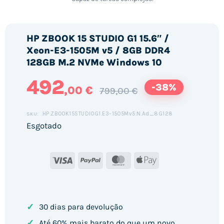
HP ZBOOK 15 STUDIO G1 15.6″ /
Xeon-E3-1505M v5 / 8GB DDR4
128GB M.2 NVMe Windows 10
492
-38%
,00 €
799,00 €
HP.ZBOOK15STUDIOG1.E3-1505Mv5.N.Ad_8G128
SKU:
Esgotado
Visa
PayPal
MasterCard
Apple
Pay
✓
30 dias para devolução
✓
Até 60% mais barato do que um novo