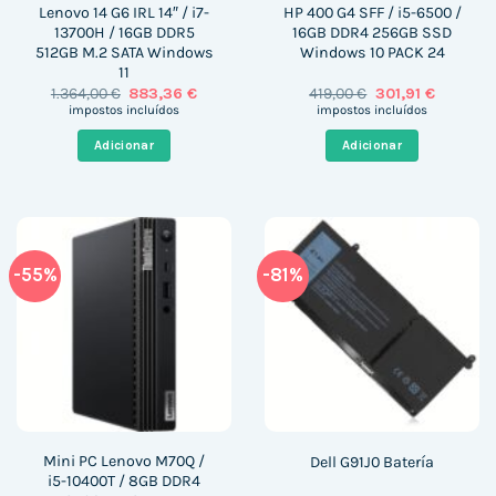
Lenovo 14 G6 IRL 14″ / i7-
HP 400 G4 SFF / i5-6500 /
13700H / 16GB DDR5
16GB DDR4 256GB SSD
512GB M.2 SATA Windows
Windows 10 PACK 24
11
O
O
O
O
1.364,00
€
883,36
€
419,00
€
301,91
€
preço
preço
preço
preço
impostos incluídos
impostos incluídos
original
atual
original
atual
era:
é:
era:
é:
Adicionar
Adicionar
1.364,00 €.
883,36 €.
419,00 €.
301,91 €.
-55%
-81%
Mini PC Lenovo M70Q /
Dell G91J0 Batería
i5-10400T / 8GB DDR4