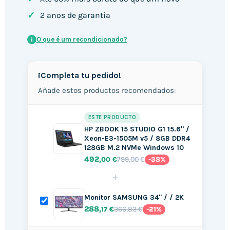
✓
2 anos de garantia
O que é um recondicionado?
i
¡Completa tu pedido!
Añade estos productos recomendados:
ESTE PRODUCTO
HP ZBOOK 15 STUDIO G1 15.6" /
Xeon-E3-1505M v5 / 8GB DDR4
128GB M.2 NVMe Windows 10
492
799,00 €
,00 €
-38%
+
Monitor SAMSUNG 34" / / 2K
288
366,83 €
,17 €
-21%