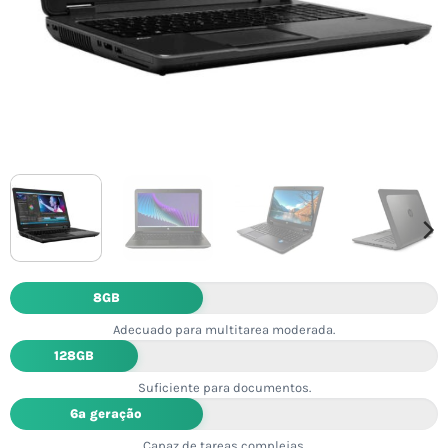
8GB
Adecuado para multitarea moderada.
128GB
Suficiente para documentos.
6ª geração
Capaz de tareas complejas.