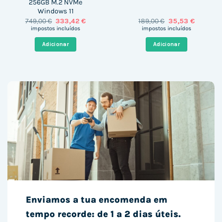
256GB M.2 NVMe
Windows 11
O
O
O
O
749,00
€
333,42
€
189,00
€
35,53
€
preço
preço
preço
preço
impostos incluídos
impostos incluídos
original
atual
original
atual
era:
é:
era:
é:
Adicionar
Adicionar
749,00 €.
333,42 €.
189,00 €.
35,53 €.
Enviamos a tua encomenda em
tempo recorde: de 1 a 2 dias úteis.