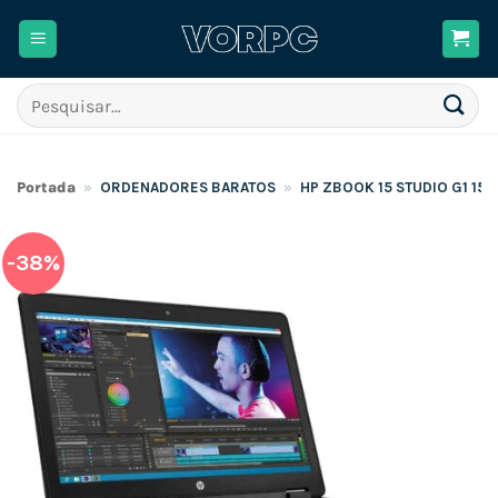
Skip
to
content
Pesquisar
por:
Portada
»
ORDENADORES BARATOS
»
HP ZBOOK 15 STUDIO G1 15.
-38%