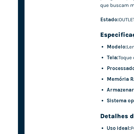
que buscam mo
Estado:
OUTLET
Especifica
Modelo:
Le
Tela:
Toque d
Processado
Memória R
Armazenar
Sistema op
Detalhes d
Uso ideal:
P