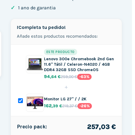
✓
1 ano de garantia
¡Completa tu pedido!
Añade estos productos recomendados:
ESTE PRODUCTO
Lenovo 300e Chromebook 2nd Gen
11.6" Tátil / Celeron-N4020 / 4GB
DDR4 32GB SSD ChromeOS
94
259,00 €
,64 €
-63%
+
Monitor LG 27" / / 2K
162
219,37 €
,39 €
-26%
257,03 €
Precio pack: