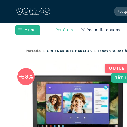
Skip
Pesqui
to
por:
content
Portáteis
PC Recondicionados
MENU
Portada
»
ORDENADORES BARATOS
»
Lenovo 300e Ch
OUTLE
-63%
TÁTI