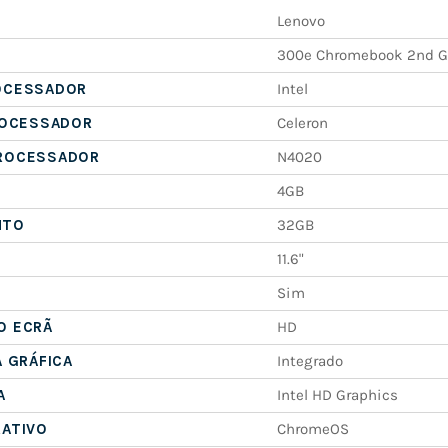
Lenovo
300e Chromebook 2nd 
OCESSADOR
Intel
ROCESSADOR
Celeron
ROCESSADOR
N4020
4GB
NTO
32GB
11.6"
Sim
O ECRÃ
HD
A GRÁFICA
Integrado
A
Intel HD Graphics
RATIVO
ChromeOS