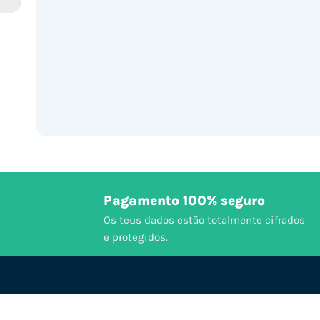
Pagamento 100% seguro
Os teus dados estão totalmente cifrados
e protegidos.