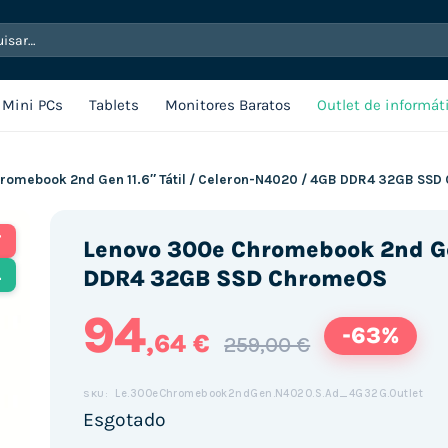
sar
Mini PCs
Tablets
Monitores Baratos
Outlet de informát
romebook 2nd Gen 11.6″ Tátil / Celeron-N4020 / 4GB DDR4 32GB SS
T
Lenovo 300e Chromebook 2nd Gen
L
DDR4 32GB SSD ChromeOS
94
-63%
,64 €
259,00 €
Le.300eChromebook2ndGen.N4020.S.Ad_4G32G.Outlet
SKU:
Esgotado