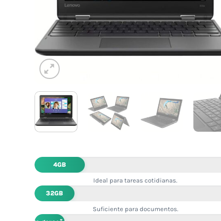
4GB
Ideal para tareas cotidianas.
32GB
Suficiente para documentos.