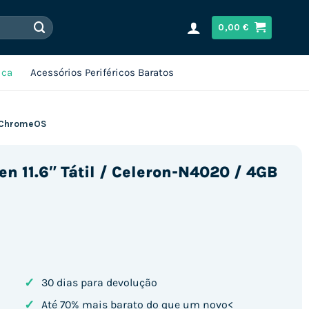
0,00
€
ica
Acessórios Periféricos Baratos
D ChromeOS
 11.6″ Tátil / Celeron-N4020 / 4GB
✓
30 dias para devolução
✓
Até 70% mais barato do que um novo<