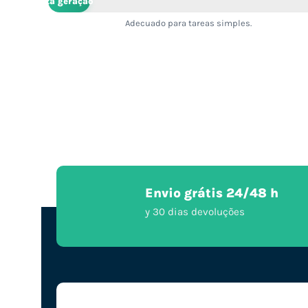
2ª geração
Adecuado para tareas simples.
Envio grátis 24/48 h
y 30 dias devoluções