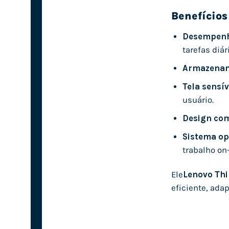
Benefícios
Desempenho
tarefas diár
Armazenam
Tela sensív
usuário.
Design com
Sistema op
trabalho on-
Ele
Lenovo Th
eficiente, ada