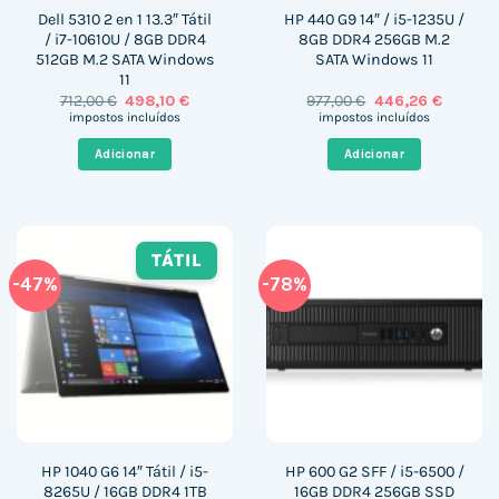
Dell 5310 2 en 1 13.3″ Tátil
HP 440 G9 14″ / i5-1235U /
/ i7-10610U / 8GB DDR4
8GB DDR4 256GB M.2
512GB M.2 SATA Windows
SATA Windows 11
11
O
O
O
O
712,00
€
498,10
€
977,00
€
446,26
€
preço
preço
preço
preço
impostos incluídos
impostos incluídos
original
atual
original
atual
era:
é:
era:
é:
Adicionar
Adicionar
712,00 €.
498,10 €.
977,00 €.
446,26 €
TÁTIL
-47%
-78%
HP 1040 G6 14″ Tátil / i5-
HP 600 G2 SFF / i5-6500 /
8265U / 16GB DDR4 1TB
16GB DDR4 256GB SSD