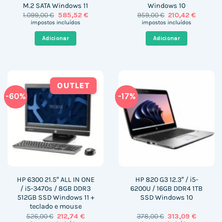
M.2 SATA Windows 11
Windows 10
O
O
O
O
1.099,00
€
585,52
€
959,00
€
210,42
€
preço
preço
preço
preço
impostos incluídos
impostos incluídos
original
atual
original
atual
era:
é:
era:
é:
Adicionar
Adicionar
1.099,00 €.
585,52 €.
959,00 €.
210,42 €
OUTLET
-60%
-17%
HP 6300 21.5″ ALL IN ONE
HP 820 G3 12.3″ / i5-
/ i5-3470s / 8GB DDR3
6200U / 16GB DDR4 1TB
512GB SSD Windows 11 +
SSD Windows 10
teclado e mouse
O
O
O
O
526,00
€
212,74
€
378,00
€
313,09
€