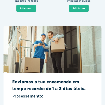
preço
preço
preço
preço
impostos incluídos
impostos incluídos
original
atual
original
atual
era:
é:
era:
é:
Adicionar
Adicionar
526,00 €.
212,74 €.
378,00 €.
313,09 €
Enviamos a tua encomenda em
tempo recorde: de 1 a 2 dias úteis.
Processamento: