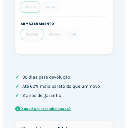
16GB
32GB
ARMAZENAMENTO
256GB
512GB
1TB
✓
30 dias para devolução
✓
Até 60% mais barato do que um novo
✓
2 anos de garantia
O que é um recondicionado?
i