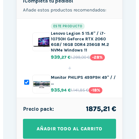
¡Completa tu pedido!
Añade estos productos recomendados:
ESTE PRODUCTO
Lenovo Legion 5 15.6" / i7-
10750H GeForce RTX 2060
6GB/ 16GB DDR4 256GB M.2
NVMe Windows 11
939
1.299,00 €
,27 €
-28%
+
Monitor PHILIPS 499P9H 49" / /
…
935
1.141,85 €
,94 €
-18%
1875,21 €
Precio pack:
AÑADIR TODO AL CARRITO