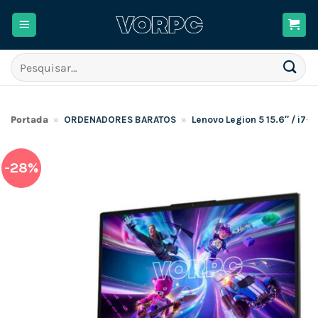
Skip
to
content
Pesquisar
por:
Portada
»
ORDENADORES BARATOS
»
Lenovo Legion 5 15.6″ / i
-28%