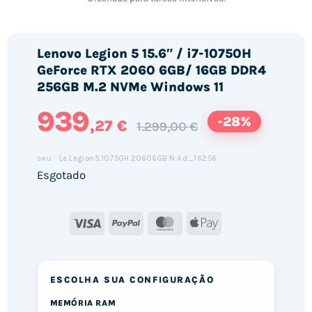
Lenovo Legion 5 15.6″ / i7-10750H
GeForce RTX 2060 6GB/ 16GB DDR4
256GB M.2 NVMe Windows 11
939
-28%
,27 €
1.299,00 €
Le.Legion5.10750H.20606GB.N.Ad_16256
SKU:
Esgotado
Visa
PayPal
MasterCard
Apple
Pay
ESCOLHA SUA CONFIGURAÇÃO
MEMÓRIA RAM