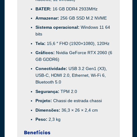
BATER:
16 GB DDR4 2933MHz
Armazenar:
256 GB SSD M.2 NVME
Sistema operacional:
Windows 11 64
bits
Tela:
15,6 ″ FHD (1920×1080), 120Hz
Gráficos:
Nvidia GeForce RTX 2060 (6
GB GDDR6)
Conectividade:
USB 3.2 Gen1 (X3),
USB-C, HDMI 2.0, Ethernet, Wi-Fi 6,
Bluetooth 5.0
Segurança:
TPM 2.0
Projeto:
Chassi de estrada chassi
Dimensões:
36,3 × 26 × 2,4 cm
Peso:
2,3 kg
Benefícios