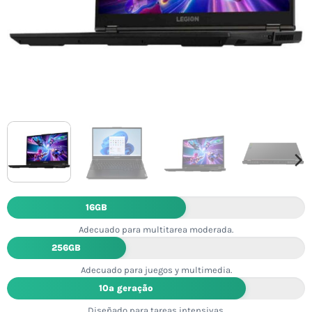
16GB
Adecuado para multitarea moderada.
256GB
Adecuado para juegos y multimedia.
10ª geração
Diseñado para tareas intensivas.