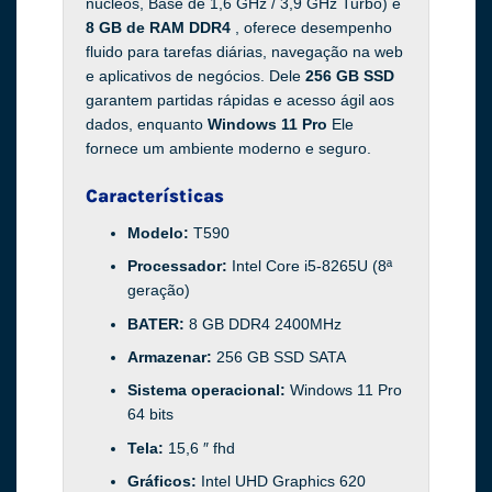
núcleos, Base de 1,6 GHz / 3,9 GHz Turbo) e
8 GB de RAM DDR4
, oferece desempenho
fluido para tarefas diárias, navegação na web
e aplicativos de negócios. Dele
256 GB SSD
garantem partidas rápidas e acesso ágil aos
dados, enquanto
Windows 11 Pro
Ele
fornece um ambiente moderno e seguro.
Características
Modelo:
T590
Processador:
Intel Core i5-8265U (8ª
geração)
BATER:
8 GB DDR4 2400MHz
Armazenar:
256 GB SSD SATA
Sistema operacional:
Windows 11 Pro
64 bits
Tela:
15,6 ″ fhd
Gráficos:
Intel UHD Graphics 620