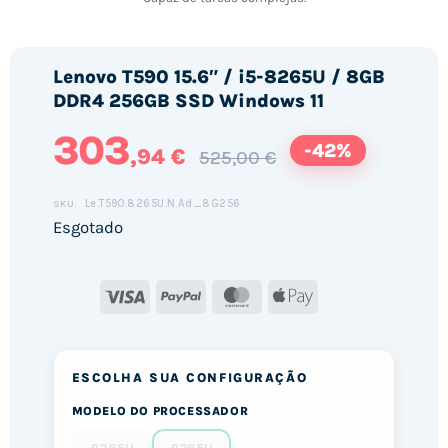
Lenovo T590 15.6″ / i5-8265U / 8GB
DDR4 256GB SSD Windows 11
303
-42%
,94 €
525,00 €
Le.T590.8265U.N.Ad_8G256
SKU:
Esgotado
Visa
PayPal
MasterCard
Apple
Pay
ESCOLHA SUA CONFIGURAÇÃO
MODELO DO PROCESSADOR