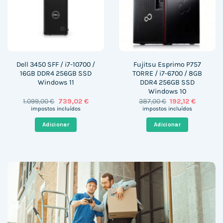
Dell 3450 SFF / i7-10700 /
Fujitsu Esprimo P757
16GB DDR4 256GB SSD
TORRE / i7-6700 / 8GB
Windows 11
DDR4 256GB SSD
Windows 10
O
O
O
O
1.099,00
€
739,02
€
387,00
€
192,12
€
preço
preço
preço
preço
impostos incluídos
impostos incluídos
original
atual
original
atual
era:
é:
era:
é:
Adicionar
Adicionar
1.099,00 €.
739,02 €.
387,00 €.
192,12 €.