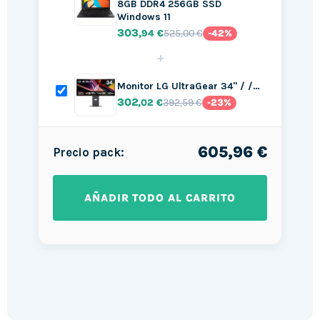
8GB DDR4 256GB SSD
Windows 11
303
525,00 €
,94 €
-42%
+
Monitor LG UltraGear 34" / /…
302
392,59 €
,02 €
-23%
605,96 €
Precio pack:
AÑADIR TODO AL CARRITO