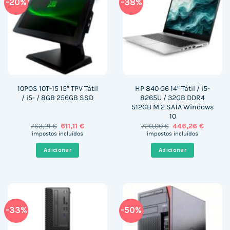
-20%
-38%
10POS 10T-15 15″ TPV Tátil
HP 840 G6 14″ Tátil / i5-
/ i5- / 8GB 256GB SSD
8265U / 32GB DDR4
512GB M.2 SATA Windows
10
O
O
O
O
763,21
€
611,11
€
720,00
€
446,26
€
preço
preço
preço
preço
impostos incluídos
impostos incluídos
original
atual
original
atual
era:
é:
era:
é:
Adicionar
Adicionar
763,21 €.
611,11 €.
720,00 €.
446,26 €
-33%
-50%