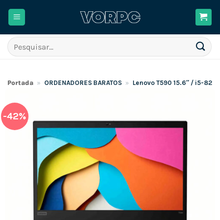
Skip
to
content
Pesquisar
por:
Portada
»
ORDENADORES BARATOS
»
Lenovo T590 15.6″ / i5-82
-42%