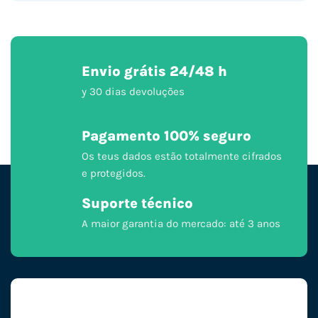
Envio grátis 24/48 h
y 30 dias devoluções
Pagamento 100% seguro
Os teus dados estão totalmente cifrados
e protegidos.
Suporte técnico
A maior garantia do mercado: até 3 anos