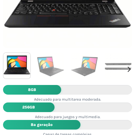
8GB
Adecuado para multitarea moderada.
256GB
Adecuado para juegos y multimedia.
8ª geração
Capaz de tareas complejas.