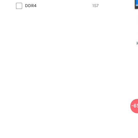
DDR4
157
-6