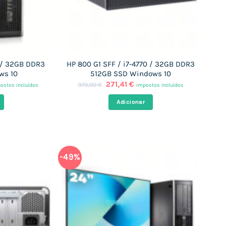
 / 32GB DDR3
HP 800 G1 SFF / i7-4770 / 32GB DDR3
ws 10
512GB SSD Windows 10
O
O
271,41
€
379,00
€
ostos incluídos
impostos incluídos
eço
preço
preço
al
original
atual
Adicionar
era:
é:
,40 €.
379,00 €.
271,41 €.
-49%