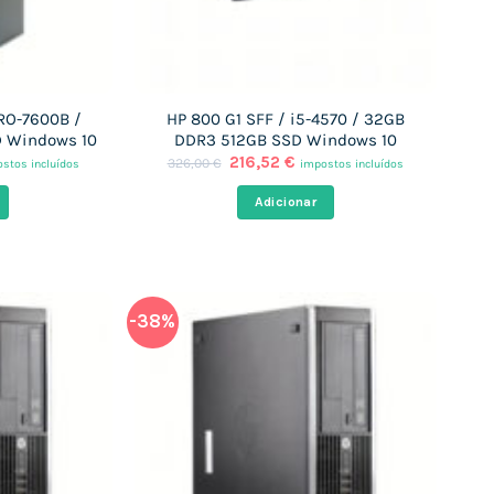
PRO-7600B /
HP 800 G1 SFF / i5-4570 / 32GB
 Windows 10
DDR3 512GB SSD Windows 10
O
O
216,52
€
326,00
€
stos incluídos
impostos incluídos
ço
preço
preço
al
original
atual
Adicionar
era:
é:
,45 €.
326,00 €.
216,52 €.
-38%