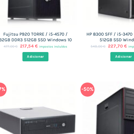
Fujitsu P920 TORRE / i5-4570 /
HP 8300 SFF / i5-3470
32GB DDR3 512GB SSD Windows 10
512GB SSD Wind
O
O
O
O
217,54
€
227,70
€
477,00
€
548,00
€
impostos incluídos
imp
preço
preço
preço
pre
original
atual
original
atu
Adicionar
Adicionar
era:
é:
era:
é:
477,00 €.
217,54 €.
548,00 €.
227
7%
-50%