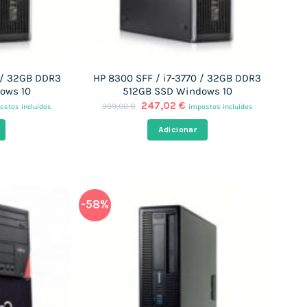
 / 32GB DDR3
HP 8300 SFF / i7-3770 / 32GB DDR3
ows 10
512GB SSD Windows 10
O
O
247,02
€
399,00
€
ostos incluídos
impostos incluídos
ço
preço
preço
al
original
atual
Adicionar
era:
é:
,70 €.
399,00 €.
247,02 €.
-58%