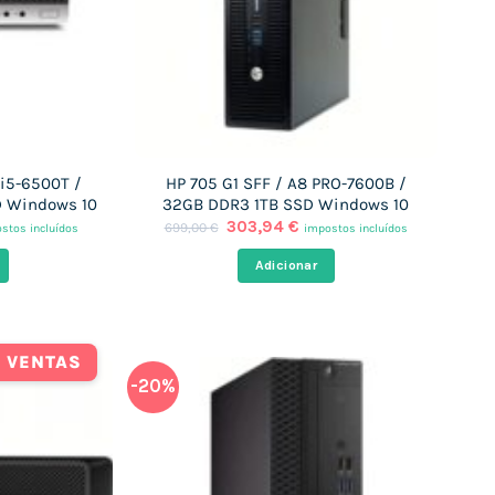
 i5-6500T /
HP 705 G1 SFF / A8 PRO-7600B /
 Windows 10
32GB DDR3 1TB SSD Windows 10
O
O
303,94
€
699,00
€
stos incluídos
impostos incluídos
ço
preço
preço
al
original
atual
Adicionar
era:
é:
91 €.
699,00 €.
303,94 €.
 VENTAS
-20%