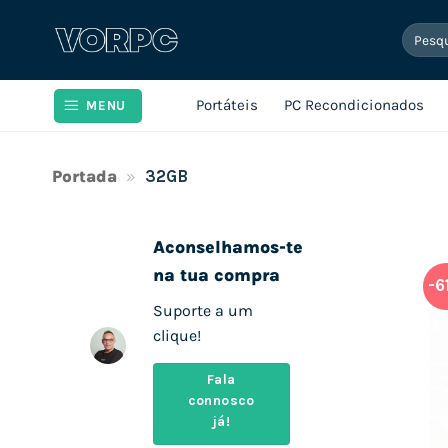
Skip
Pesqui
to
por:
content
Portáteis
PC Recondicionados
MENU
Portada
»
32GB
Aconselhamos-te
na tua compra
-6
Suporte a um
clique!
Fala
connosco
já!