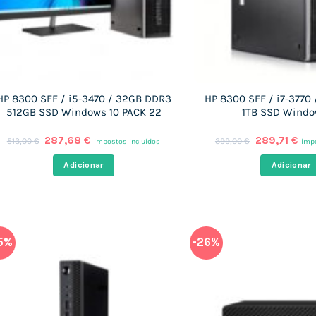
HP 8300 SFF / i5-3470 / 32GB DDR3
HP 8300 SFF / i7-3770
512GB SSD Windows 10 PACK 22
1TB SSD Windo
O
O
O
O
287,68
€
289,71
€
513,00
€
399,00
€
impostos incluídos
impo
preço
preço
preço
pre
original
atual
original
atu
Adicionar
Adicionar
era:
é:
era:
é:
513,00 €.
287,68 €.
399,00 €.
289
5%
-26%