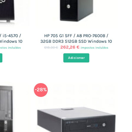
/ i5-4570 /
HP 705 G1 SFF / A8 PRO-7600B /
Windows 10
32GB DDR3 512GB SSD Windows 10
O
O
262,26
€
618,00
€
stos incluídos
impostos incluídos
ço
preço
preço
al
original
atual
Adicionar
era:
é:
,21 €.
618,00 €.
262,26 €.
-28%