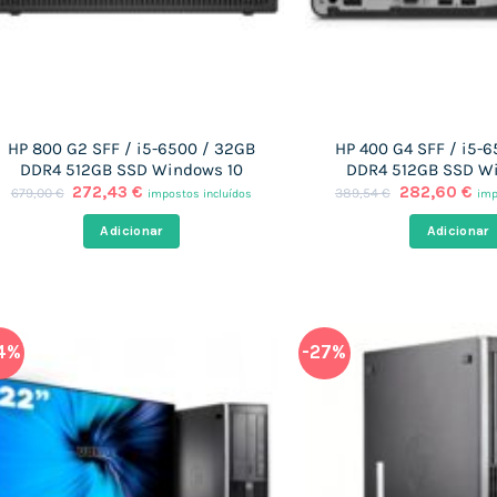
HP 800 G2 SFF / i5-6500 / 32GB
HP 400 G4 SFF / i5-
DDR4 512GB SSD Windows 10
DDR4 512GB SSD W
O
O
O
O
272,43
€
282,60
€
679,00
€
389,54
€
impostos incluídos
imp
preço
preço
preço
pr
original
atual
original
atu
Adicionar
Adicionar
era:
é:
era:
é:
679,00 €.
272,43 €.
389,54 €.
282
4%
-27%