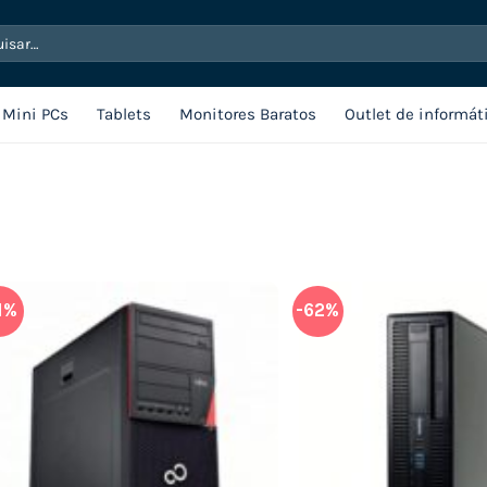
sar
Mini PCs
Tablets
Monitores Baratos
Outlet de informát
1%
-62%