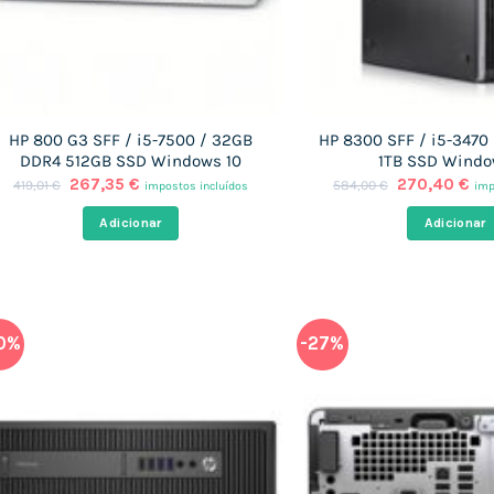
HP 800 G3 SFF / i5-7500 / 32GB
HP 8300 SFF / i5-3470
DDR4 512GB SSD Windows 10
1TB SSD Windo
O
O
O
O
267,35
€
270,40
€
419,01
€
584,00
€
impostos incluídos
imp
preço
preço
preço
pr
original
atual
original
atu
Adicionar
Adicionar
era:
é:
era:
é:
419,01 €.
267,35 €.
584,00 €.
270
0%
-27%