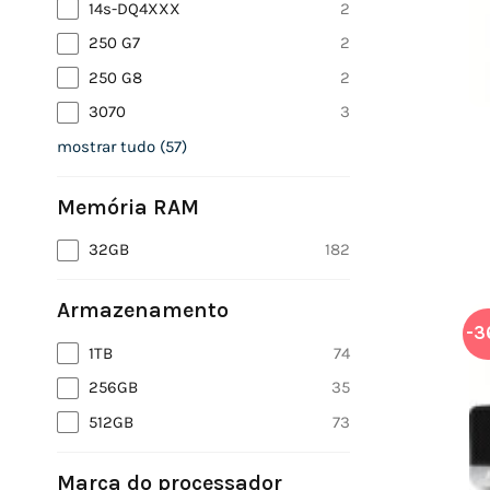
14s-DQ4XXX
2
250 G7
2
250 G8
2
3070
3
mostrar tudo
(
57
)
Memória RAM
32GB
182
Armazenamento
-3
1TB
74
256GB
35
512GB
73
Marca do processador