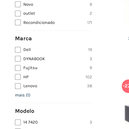
Novo
9
outlet
2
Recondicionado
171
Marca
Dell
19
DYNABOOK
3
Fujitsu
9
HP
102
-2
Lenovo
38
mais
(
1
)
Modelo
14 7420
3