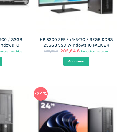
6500 / 32GB
HP 8300 SFF / i5-3470 / 32GB DDR3
indows 10
256GB SSD Windows 10 PACK 24
O
O
285,64
€
562,00
€
ostos incluídos
impostos incluídos
eço
preço
preço
al
original
atual
Adicionar
era:
é:
,60 €.
562,00 €.
285,64 €.
-34%