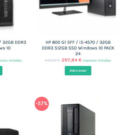
 / 32GB DDR3
HP 800 G1 SFF / i5-4570 / 32GB
ws 10
DDR3 512GB SSD Windows 10 PACK
24
O
O
297,84
€
449,00
€
stos incluídos
impostos incluídos
ço
preço
preço
al
original
atual
Adicionar
era:
é:
,71 €.
449,00 €.
297,84 €.
-57%