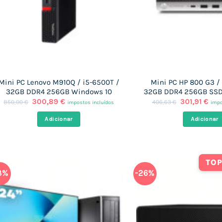
Mini PC Lenovo M910Q / i5-6500T /
Mini PC HP 800 G3 /
32GB DDR4 256GB Windows 10
32GB DDR4 256GB SSD
O
O
O
O
300,89
€
301,91
€
850,00
€
406,63
€
impostos incluídos
impo
preço
preço
preço
pre
original
atual
original
atu
Adicionar
Adicionar
era:
é:
era:
é:
850,00 €.
300,89 €.
406,63 €.
301,
TOP
3%
-26%