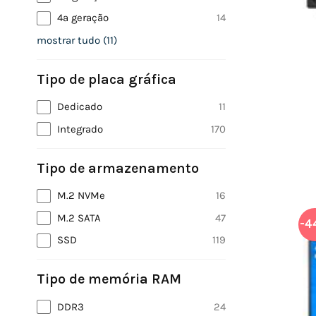
4ª geração
14
mostrar tudo
(
11
)
Tipo de placa gráfica
Dedicado
11
Integrado
170
Tipo de armazenamento
M.2 NVMe
16
M.2 SATA
47
-4
SSD
119
Tipo de memória RAM
DDR3
24