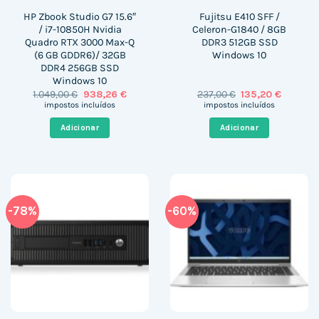
HP Zbook Studio G7 15.6″
Fujitsu E410 SFF /
/ i7-10850H Nvidia
Celeron-G1840 / 8GB
Quadro RTX 3000 Max-Q
DDR3 512GB SSD
(6 GB GDDR6)/ 32GB
Windows 10
DDR4 256GB SSD
Windows 10
O
O
O
O
1.049,00
€
938,26
€
237,00
€
135,20
€
preço
preço
preço
preço
impostos incluídos
impostos incluídos
original
atual
original
atual
era:
é:
era:
é:
Adicionar
Adicionar
1.049,00 €.
938,26 €.
237,00 €.
135,20 €
-78%
-60%