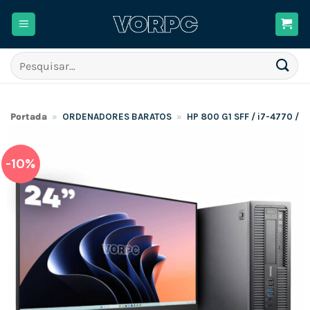
Skip
to
content
Pesquisar
por:
Portada
»
ORDENADORES BARATOS
»
HP 800 G1 SFF / i7-4770 /
-10%