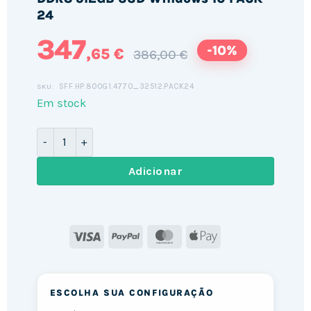
24
347
-10%
,65 €
386,00 €
SFF.HP.800G1.4770_32512.PACK24
SKU:
Em stock
Quantidade de HP 800 G1 SFF / i7-4770 / 32GB DDR3 
Adicionar
Visa
PayPal
MasterCard
Apple
Pay
ESCOLHA SUA CONFIGURAÇÃO