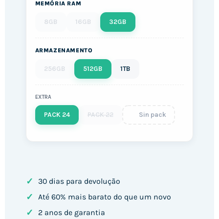
MEMÓRIA RAM
8GB
16GB
32GB
ARMAZENAMENTO
256GB
512GB
1TB
EXTRA
PACK 24
PACK 22
Sin pack
✓
30 dias para devolução
✓
Até 60% mais barato do que um novo
✓
2 anos de garantia