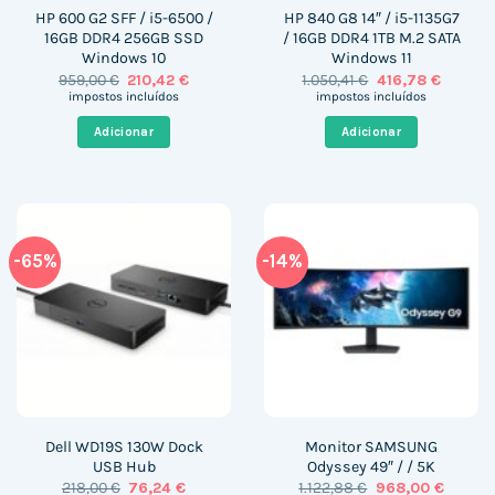
HP 600 G2 SFF / i5-6500 /
HP 840 G8 14″ / i5-1135G7
16GB DDR4 256GB SSD
/ 16GB DDR4 1TB M.2 SATA
Windows 10
Windows 11
O
O
O
O
959,00
€
210,42
€
1.050,41
€
416,78
€
preço
preço
preço
preço
impostos incluídos
impostos incluídos
original
atual
original
atual
era:
é:
era:
é:
Adicionar
Adicionar
959,00 €.
210,42 €.
1.050,41 €.
416,78 €
-65%
-14%
Dell WD19S 130W Dock
Monitor SAMSUNG
USB Hub
Odyssey 49″ / / 5K
O
O
O
O
218,00
€
76,24
€
1.122,88
€
968,00
€