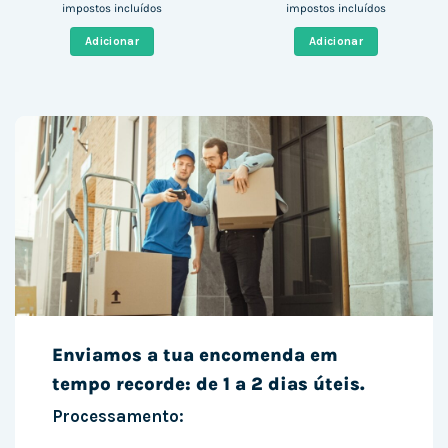
preço
preço
preço
preço
impostos incluídos
impostos incluídos
original
atual
original
atual
era:
é:
era:
é:
Adicionar
Adicionar
218,00 €.
76,24 €.
1.122,88 €.
968,00 
Enviamos a tua encomenda em
tempo recorde: de 1 a 2 dias úteis.
Processamento: