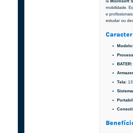
la
Microsoft 
mobilidade. E
e profissionai
estudar ou des
Caracter
Modelo
Proces
BATER
Armaze
Tela:
13
Sistema
Portabi
Conect
Benefíci