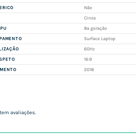
ERICO
Não
Cinza
CPU
8ª geração
IPAMENTO
Surface Laptop
LIZAÇÃO
60Hz
ASPETO
16:9
AMENTO
2018
tem avaliações.