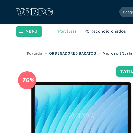
Skip
Pesqui
to
por:
content
Portáteis
PC Recondicionados
MENU
Portada
»
ORDENADORES BARATOS
»
Microsoft Surfa
TÁTI
-76%