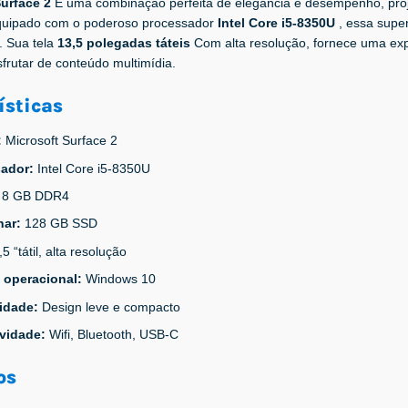
Surface 2
É uma combinação perfeita de elegância e desempenho, proj
quipado com o poderoso processador
Intel Core i5-8350U
, essa supe
s. Sua tela
13,5 polegadas táteis
Com alta resolução, fornece uma expe
frutar de conteúdo multimídia.
ísticas
:
Microsoft Surface 2
sador:
Intel Core i5-8350U
:
8 GB DDR4
nar:
128 GB SSD
,5 “tátil, alta resolução
 operacional:
Windows 10
lidade:
Design leve e compacto
ividade:
Wifi, Bluetooth, USB-C
os