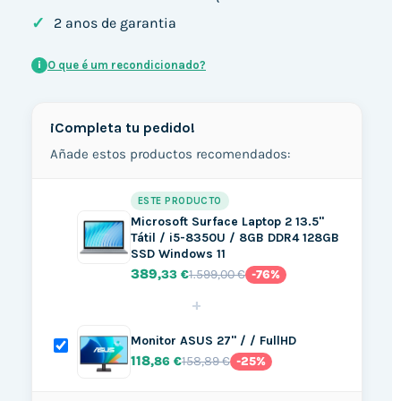
✓
2 anos de garantia
O que é um recondicionado?
i
¡Completa tu pedido!
Añade estos productos recomendados:
ESTE PRODUCTO
Microsoft Surface Laptop 2 13.5"
Tátil / i5-8350U / 8GB DDR4 128GB
SSD Windows 11
389
1.599,00 €
,33 €
-76%
+
Monitor ASUS 27" / / FullHD
118
158,89 €
,86 €
-25%