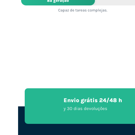
8ª geração
Capaz de tareas complejas.
Envio grátis 24/48 h
y 30 dias devoluções