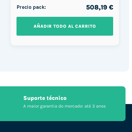
508,19 €
Precio pack:
AÑADIR TODO AL CARRITO
Suporte técnico
A maior garantia do mercado: até 3 anos