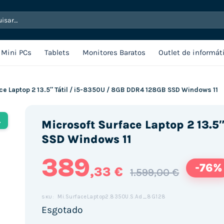
sar
Mini PCs
Tablets
Monitores Baratos
Outlet de informát
ce Laptop 2 13.5″ Tátil / i5-8350U / 8GB DDR4 128GB SSD Windows 11
L
Microsoft Surface Laptop 2 13.5
SSD Windows 11
389
-76%
,33 €
1.599,00 €
Mi.SurfaceLaptop2.8350U.S.Ad_8G128
SKU:
Esgotado