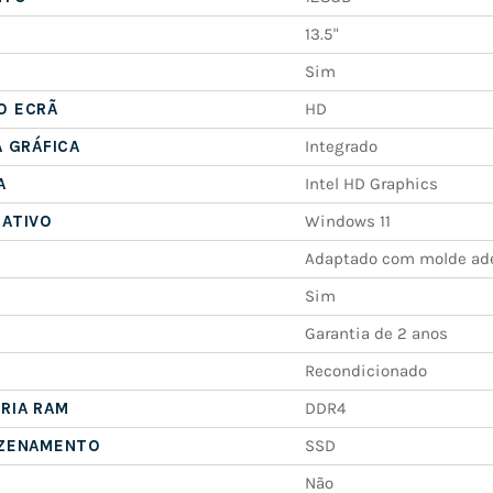
13.5"
Sim
O ECRÃ
HD
A GRÁFICA
Integrado
A
Intel HD Graphics
RATIVO
Windows 11
Adaptado com molde ad
Sim
Garantia de 2 anos
Recondicionado
RIA RAM
DDR4
AZENAMENTO
SSD
Não