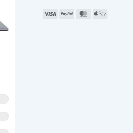
Visa
PayPal
MasterCard
Apple
Pay