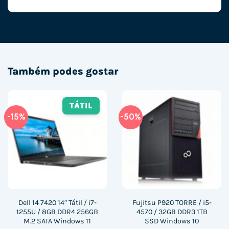
Também podes gostar
TÁTIL
-15%
-50%
Dell 14 7420 14″ Tátil / i7-
Fujitsu P920 TORRE / i5-
1255U / 8GB DDR4 256GB
4570 / 32GB DDR3 1TB
M.2 SATA Windows 11
SSD Windows 10