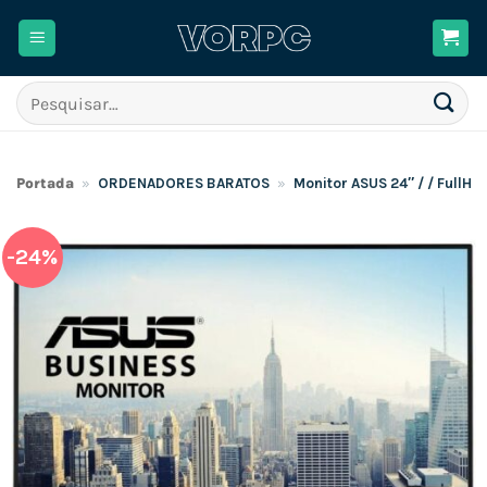
Skip
to
content
Pesquisar
por:
Portada
»
ORDENADORES BARATOS
»
Monitor ASUS 24″ / / FullHD
-24%