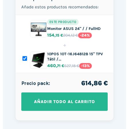
Añade estos productos recomendados:
ESTE PRODUCTO
Monitor ASUS 24" / / FullHD
154
204,12 €
,15 €
-24%
+
10POS 10T-16J648128 15" TPV
Tátil /…
460
527,18 €
,71 €
-13%
614,86 €
Precio pack:
AÑADIR TODO AL CARRITO