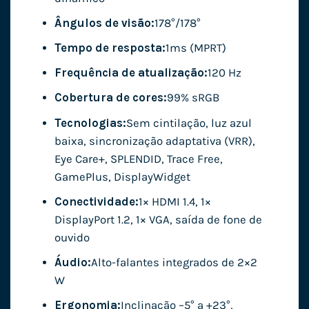
Ângulos de visão:
178°/178°
Tempo de resposta:
1ms (MPRT)
Frequência de atualização:
120 Hz
Cobertura de cores:
99% sRGB
Tecnologias:
Sem cintilação, luz azul
baixa, sincronização adaptativa (VRR),
Eye Care+, SPLENDID, Trace Free,
GamePlus, DisplayWidget
Conectividade:
1× HDMI 1.4, 1×
DisplayPort 1.2, 1× VGA, saída de fone de
ouvido
Áudio:
Alto-falantes integrados de 2×2
W
Ergonomia:
Inclinação –5° a +23°,