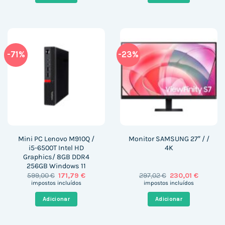
-71%
-23%
Mini PC Lenovo M910Q /
Monitor SAMSUNG 27″ / /
i5-6500T Intel HD
4K
Graphics/ 8GB DDR4
256GB Windows 11
O
O
O
O
599,00
€
171,79
€
297,02
€
230,01
€
preço
preço
preço
preço
impostos incluídos
impostos incluídos
original
atual
original
atual
era:
é:
era:
é:
Adicionar
Adicionar
599,00 €.
171,79 €.
297,02 €.
230,01 €