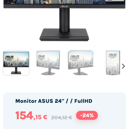
Monitor ASUS 24″ / / FullHD
154
-24%
,15 €
204,12 €