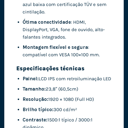
azul baixa com certificação TÜV e sem
cintilação.
Ótima conectividade
: HDMI,
DisplayPort, VGA, fone de ouvido, alto-
falantes integrados.
Montagem flexível e segura
:
compatível com VESA 100×100 mm.
Especificações técnicas
Painel:
LCD IPS com retroiluminação LED
Tamanho:
23,8″ (60,5cm)
Resolução:
1920 × 1080 (Full HD)
Brilho típico:
300 cd/m²
Contraste:
1500:1 típico / 3000:1
dinâmico