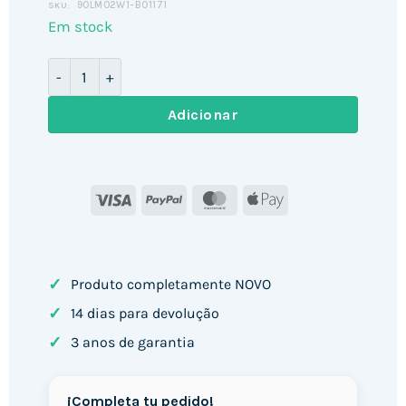
90LM02W1-B01171
SKU:
Em stock
Quantidade de Monitor ASUS 24" / / FullHD
Adicionar
Visa
PayPal
MasterCard
Apple
Pay
✓
Produto completamente NOVO
✓
14 dias para devolução
✓
3 anos de garantia
¡Completa tu pedido!