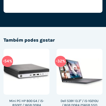
Também podes gostar
-54%
-32%
Mini PC HP 800 G4 / i5-
Dell 5391 13.3″ / i5-10210U
8500T / 16GB DDR4
/ 8GB DDR4 256GB SSD