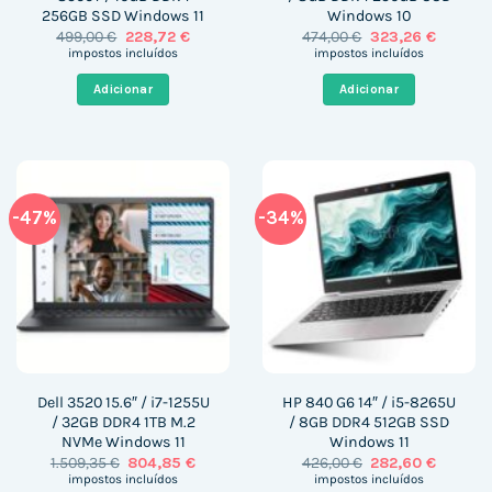
256GB SSD Windows 11
Windows 10
O
O
O
O
499,00
€
228,72
€
474,00
€
323,26
€
preço
preço
preço
preço
impostos incluídos
impostos incluídos
original
atual
original
atual
era:
é:
era:
é:
Adicionar
Adicionar
499,00 €.
228,72 €.
474,00 €.
323,26 €
-47%
-34%
Dell 3520 15.6″ / i7-1255U
HP 840 G6 14″ / i5-8265U
/ 32GB DDR4 1TB M.2
/ 8GB DDR4 512GB SSD
NVMe Windows 11
Windows 11
O
O
O
O
1.509,35
€
804,85
€
426,00
€
282,60
€
preço
preço
preço
preço
impostos incluídos
impostos incluídos