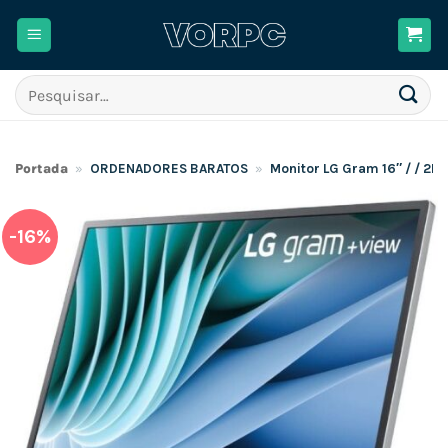
Skip
to
content
Pesquisar
por:
Portada
»
ORDENADORES BARATOS
»
Monitor LG Gram 16″ / / 2K
-16%