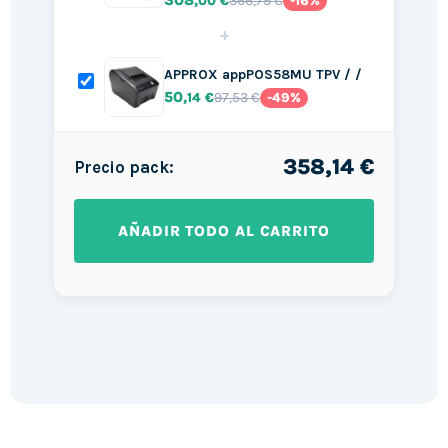
308
366,79 €
,00 €
-16%
+
APPROX appPOS58MU TPV / /
50
97,53 €
,14 €
-49%
358,14 €
Precio pack:
AÑADIR TODO AL CARRITO