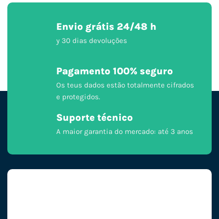
Envio grátis 24/48 h
y 30 dias devoluções
Pagamento 100% seguro
Os teus dados estão totalmente cifrados
e protegidos.
Suporte técnico
A maior garantia do mercado: até 3 anos