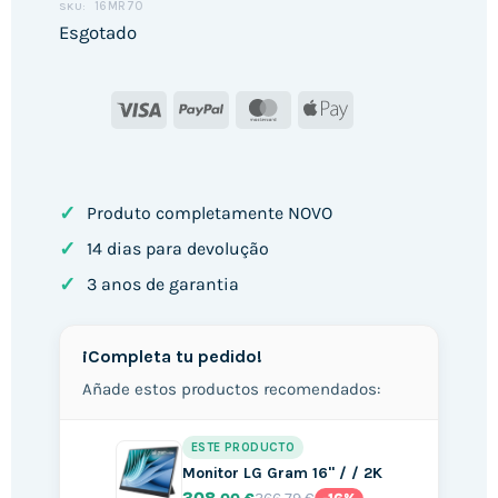
16MR70
SKU:
Esgotado
Visa
PayPal
MasterCard
Apple
Pay
✓
Produto completamente NOVO
✓
14 dias para devolução
✓
3 anos de garantia
¡Completa tu pedido!
Añade estos productos recomendados:
ESTE PRODUCTO
Monitor LG Gram 16" / / 2K