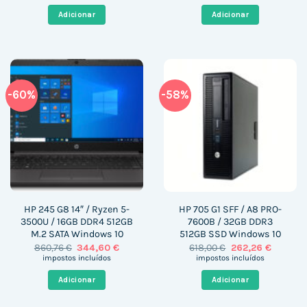
original
atual
original
atual
era:
é:
era:
é:
Adicionar
Adicionar
1.509,35 €.
804,85 €.
426,00 €.
282,60 
-60%
-58%
HP 245 G8 14″ / Ryzen 5-
HP 705 G1 SFF / A8 PRO-
3500U / 16GB DDR4 512GB
7600B / 32GB DDR3
M.2 SATA Windows 10
512GB SSD Windows 10
O
O
O
O
860,76
€
344,60
€
618,00
€
262,26
€
preço
preço
preço
preço
impostos incluídos
impostos incluídos
original
atual
original
atual
era:
é:
era:
é:
Adicionar
Adicionar
860,76 €.
344,60 €.
618,00 €.
262,26 €