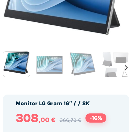
Monitor LG Gram 16″ / / 2K
308
-16%
,00 €
366,79 €