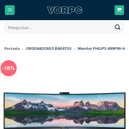
Skip
to
content
Pesquisar
por:
Portada
»
ORDENADORES BARATOS
»
Monitor PHILIPS 499P9H 49″ 
-18%