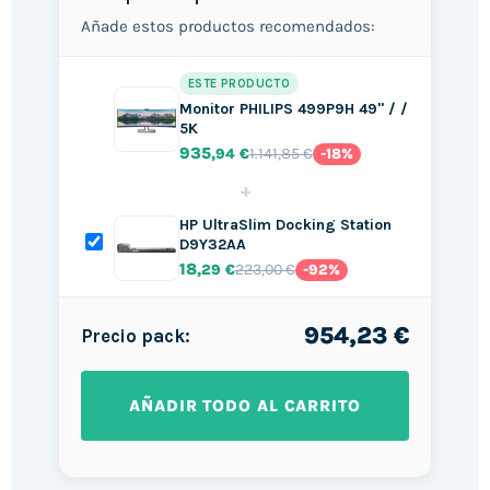
Añade estos productos recomendados:
ESTE PRODUCTO
Monitor PHILIPS 499P9H 49" / /
5K
935
1.141,85 €
,94 €
-18%
+
HP UltraSlim Docking Station
D9Y32AA
18
223,00 €
,29 €
-92%
954,23 €
Precio pack:
AÑADIR TODO AL CARRITO