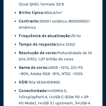
(Dual QHD), formato 32:9
Brilho típico:
450cd/m²
Contraste:
3000:1 estático; 80000000:1
dinâmico
Frequência de atualização:
70 Hz
Tempo de resposta:
5ms (GtG)
Resolução de cores:
Profundidade de 10
bits (FRC), 1,07 bilhão de cores
Gama de cores:
sRGB ~121%, DCI-P3
~90%, Adobe RGB ~91%, NTSC ~103%
HDR:
Tela VESAHDR400
Conectividade:
1×HDMI2.0,
1×DisplayPort1.4, 1×USB-C (65W PD + DP
Alt Mode), 1×USB 3.1 upstream, 3×USB-A