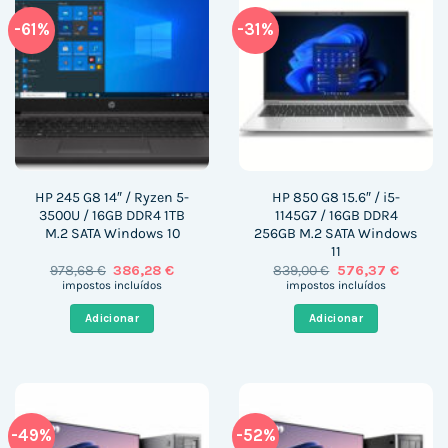
-61%
-31%
HP 245 G8 14″ / Ryzen 5-
HP 850 G8 15.6″ / i5-
3500U / 16GB DDR4 1TB
1145G7 / 16GB DDR4
M.2 SATA Windows 10
256GB M.2 SATA Windows
11
O
O
O
O
978,68
€
386,28
€
839,00
€
576,37
€
preço
preço
preço
preço
impostos incluídos
impostos incluídos
original
atual
original
atual
era:
é:
era:
é:
Adicionar
Adicionar
978,68 €.
386,28 €.
839,00 €.
576,37 €
-49%
-52%