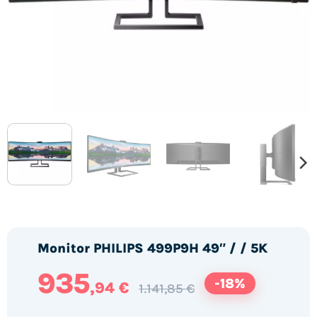
Monitor PHILIPS 499P9H 49″ / / 5K
935
-18%
,94 €
1.141,85 €