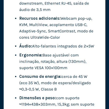
downstream, Ethernet RJ-45, saída de
áudio de 3,5 mm
Recursos adicionais:
Webcam pop-up,
KVM, MultiView, acoplamento USB-C,
Adaptive‑Sync, SmartContrast, modo de
cores UltraWide‑Color
Áudio:
Alto-falantes integrados de 2×5W
Ergonomia:
Base ajustável com
inclinação, rotação, altura (130mm),
suporte VESA 100×100mm
Consumo de energia:
cerca de 45 W
(eco 35 W), modo de espera/desligado
≈0,3‑0,5 W, Classe B
Dimensões e peso:
com suporte
≈1194×438×303mm, 15,3kg; sem suporte