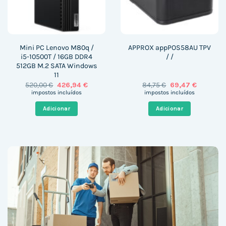
Mini PC Lenovo M80q /
APPROX appPOS58AU TPV
i5-10500T / 16GB DDR4
/ /
512GB M.2 SATA Windows
11
O
O
O
O
520,00
€
426,94
€
84,75
€
69,47
€
preço
preço
preço
preço
impostos incluídos
impostos incluídos
original
atual
original
atual
era:
é:
era:
é:
Adicionar
Adicionar
520,00 €.
426,94 €.
84,75 €.
69,47 €.