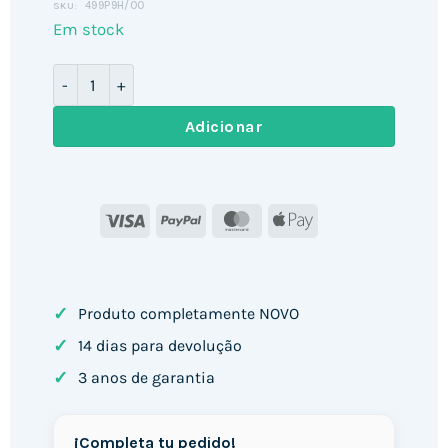
499P9H/00
SKU:
Em stock
Quantidade de Monitor PHILIPS 499P9H 49" / / 5K
Adicionar
Visa
PayPal
MasterCard
Apple
Pay
✓
Produto completamente NOVO
✓
14 dias para devolução
✓
3 anos de garantia
¡Completa tu pedido!