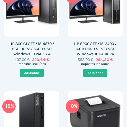
HP 800 G1 SFF / i5-4570 /
HP 8200 SFF / i5-2400 /
8GB DDR3 256GB SSD
16GB DDR3 512GB SSD
Windows 10 PACK 24
Windows 10 PACK 24
O
O
O
O
437,00
€
223,64
€
553,00
€
264,30
€
preço
preço
preço
preço
impostos incluídos
impostos incluídos
original
atual
original
atual
era:
é:
era:
é:
Adicionar
Adicionar
437,00 €.
223,64 €.
553,00 €.
264,30 
-18%
-18%