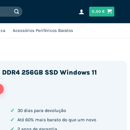
0,00
€
ica
Acessórios Periféricos Baratos
GB DDR4 256GB SSD Windows 11
✓
30 dias para devolução
✓
Até 60% mais barato do que um novo
✓
2 anos de garantia