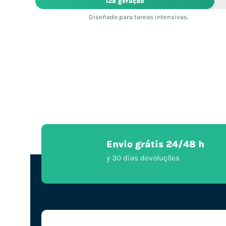
12ª geração
Diseñado para tareas intensivas.
Envio grátis 24/48 h
y 30 dias devoluções