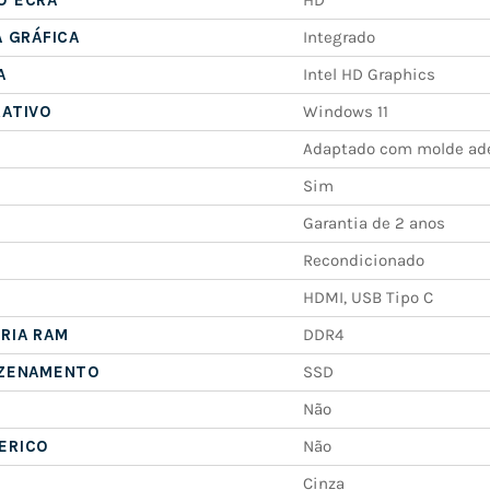
A GRÁFICA
Integrado
A
Intel HD Graphics
RATIVO
Windows 11
Adaptado com molde ad
Sim
Garantia de 2 anos
Recondicionado
HDMI, USB Tipo C
RIA RAM
DDR4
AZENAMENTO
SSD
Não
ERICO
Não
Cinza