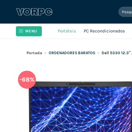
Skip
Pesqui
to
por:
content
Portáteis
PC Recondicionados
MENU
Portada
»
ORDENADORES BARATOS
»
Dell 5330 12.3″
-68%