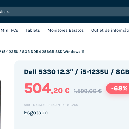
sar
Mini PCs
Tablets
Monitores Baratos
Outlet de informát
 / i5-1235U / 8GB DDR4 256GB SSD Windows 11
Dell 5330 12.3″ / i5-1235U / 8
504
-68%
,20 €
1.599,00 €
De.5330.1235U.N.Es_8G256
SKU:
Esgotado