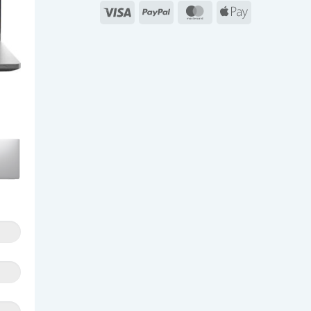
Visa
PayPal
MasterCard
Apple
Pay