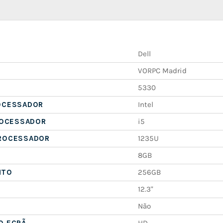
Dell
VORPC Madrid
5330
OCESSADOR
Intel
ROCESSADOR
i5
ROCESSADOR
1235U
8GB
NTO
256GB
12.3"
Não
O ECRÃ
HD