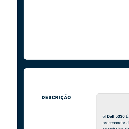
DESCRIÇÃO
el
Dell 5330
É
processador d
no trabalho diá