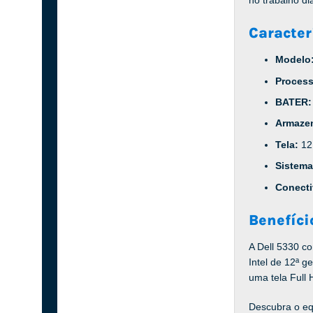
Caracter
Modelo
Proces
BATER
Armaze
Tela:
12
Sistema
Conect
Benefíci
A Dell 5330 c
Intel de 12ª 
uma tela Full 
Descubra o equ