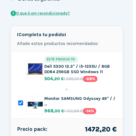
O que é um recondicionado?
i
¡Completa tu pedido!
Añade estos productos recomendados:
ESTE PRODUCTO
Dell 5330 12.3" / i5-1235U / 8GB
DDR4 256GB SSD Windows 11
504
1.599,00 €
,20 €
-68%
+
Monitor SAMSUNG Odyssey 49" / /
…
968
1.122,88 €
,00 €
-14%
1472,20 €
Precio pack: