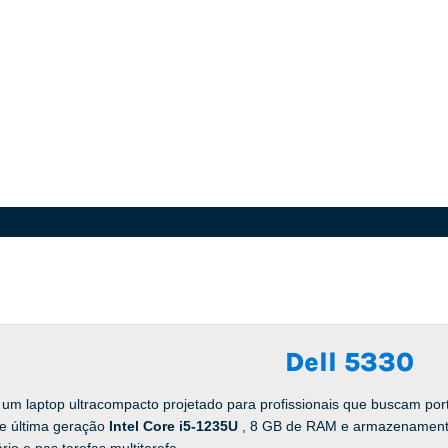
Dell 5330
 um laptop ultracompacto projetado para profissionais que buscam p
e última geração
Intel Core i5-1235U
, 8 GB de RAM e armazenament
rio e nas tarefas multitarefa.