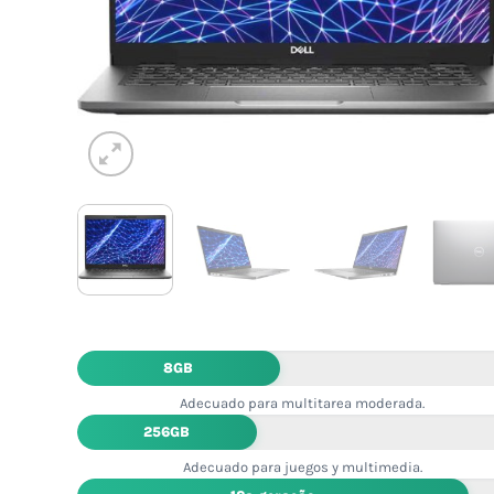
8GB
Adecuado para multitarea moderada.
256GB
Adecuado para juegos y multimedia.