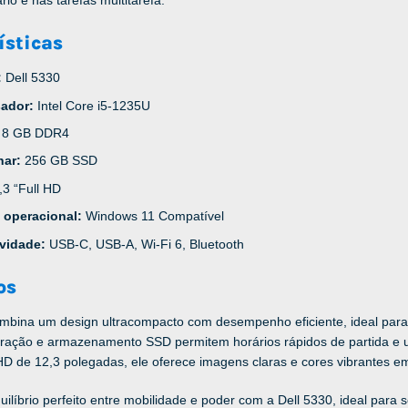
ísticas
:
Dell 5330
sador:
Intel Core i5-1235U
:
8 GB DDR4
nar:
256 GB SSD
,3 “Full HD
 operacional:
Windows 11 Compatível
ividade:
USB-C, USB-A, Wi-Fi 6, Bluetooth
os
ombina um design ultracompacto com desempenho eficiente, ideal para
geração e armazenamento SSD permitem horários rápidos de partida e u
HD de 12,3 polegadas, ele oferece imagens claras e cores vibrantes em
ilíbrio perfeito entre mobilidade e poder com a Dell 5330, ideal para s