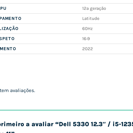
CPU
12ª geração
IPAMENTO
Latitude
LIZAÇÃO
60Hz
ASPETO
16:9
AMENTO
2022
tem avaliações.
primeiro a avaliar “Dell 5330 12.3″ / i5-