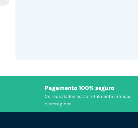
Pagamento 100% seguro
Os teus dados estão totalmente cifrados
e protegidos.