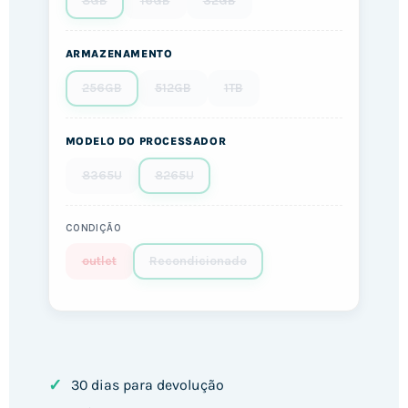
8GB
16GB
32GB
ARMAZENAMENTO
256GB
512GB
1TB
MODELO DO PROCESSADOR
8365U
8265U
CONDIÇÃO
outlet
Recondicionado
✓
30 dias para devolução