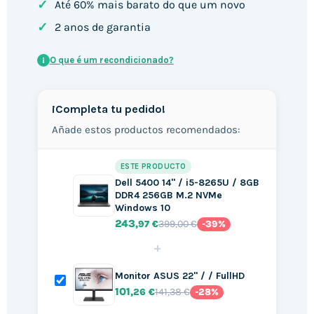
✓
Até 60% mais barato do que um novo
✓
2 anos de garantia
O que é um recondicionado?
i
¡Completa tu pedido!
Añade estos productos recomendados:
ESTE PRODUCTO
Dell 5400 14" / i5-8265U / 8GB
DDR4 256GB M.2 NVMe
Windows 10
243
399,00 €
,97 €
-39%
+
Monitor ASUS 22" / / FullHD
101
141,38 €
,26 €
-28%