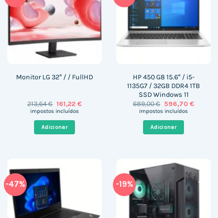
HP 450 G8 15.6″ / i5-
Monitor LG 32″ / / FullHD
1135G7 / 32GB DDR4 1TB
SSD Windows 11
O
O
O
O
213,64
€
161,22
€
689,00
€
596,70
€
preço
preço
preço
preço
impostos incluídos
impostos incluídos
original
atual
original
atual
era:
é:
era:
é:
Adicionar
Adicionar
213,64 €.
161,22 €.
689,00 €.
596,70 
-47%
-19%