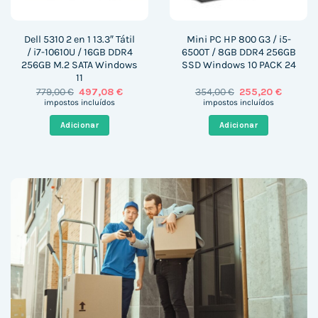
Dell 5310 2 en 1 13.3″ Tátil
Mini PC HP 800 G3 / i5-
/ i7-10610U / 16GB DDR4
6500T / 8GB DDR4 256GB
256GB M.2 SATA Windows
SSD Windows 10 PACK 24
11
O
O
O
O
779,00
€
497,08
€
354,00
€
255,20
€
preço
preço
preço
preço
impostos incluídos
impostos incluídos
original
atual
original
atual
era:
é:
era:
é:
Adicionar
Adicionar
779,00 €.
497,08 €.
354,00 €.
255,20 €