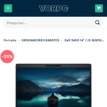
Skip
to
content
Pesquisar
por:
Portada
»
ORDENADORES BARATOS
»
Dell 5400 14″ / i5-8265U 
-39%