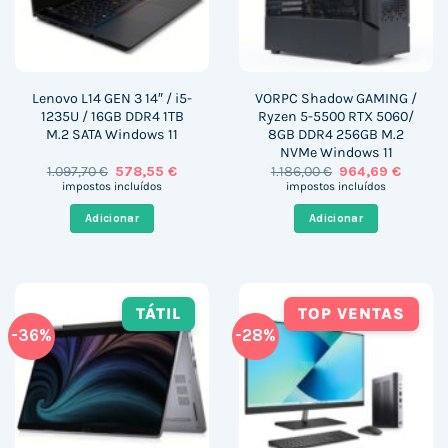
Lenovo L14 GEN 3 14″ / i5-
VORPC Shadow GAMING /
1235U / 16GB DDR4 1TB
Ryzen 5-5500 RTX 5060/
M.2 SATA Windows 11
8GB DDR4 256GB M.2
NVMe Windows 11
O
O
O
O
1.097,70
€
578,55
€
1.186,00
€
964,69
€
preço
preço
preço
preço
impostos incluídos
impostos incluídos
original
atual
original
atual
era:
é:
era:
é:
Adicionar
Adicionar
1.097,70 €.
578,55 €.
1.186,00 €.
964,69 
TÁTIL
TOP VENTAS
-36%
-28%