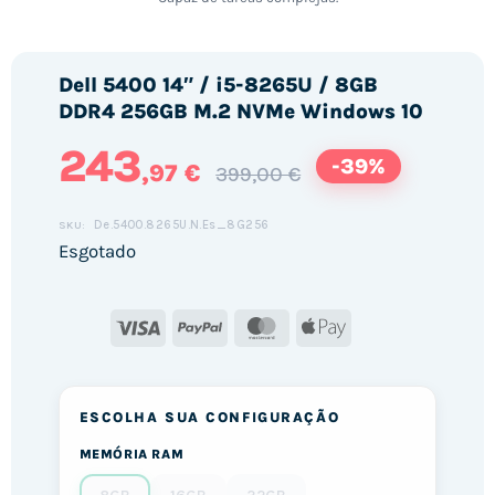
Dell 5400 14″ / i5-8265U / 8GB
DDR4 256GB M.2 NVMe Windows 10
243
-39%
,97 €
399,00 €
De.5400.8265U.N.Es_8G256
SKU:
Esgotado
Visa
PayPal
MasterCard
Apple
Pay
ESCOLHA SUA CONFIGURAÇÃO
MEMÓRIA RAM