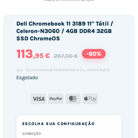
Dell Chromebook 11 3189 11″ Tátil /
Celeron-N3060 / 4GB DDR4 32GB
SSD ChromeOS
113
-60%
,95 €
287,00 €
De.Chromebook113189.N3060.S.Es_4G32G.Outlet
SKU:
Esgotado
Visa
PayPal
MasterCard
Apple
Pay
ESCOLHA SUA CONFIGURAÇÃO
CONDIÇÃO