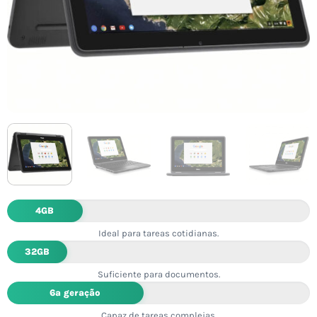
4GB
Ideal para tareas cotidianas.
32GB
Suficiente para documentos.
6ª geração
Capaz de tareas complejas.