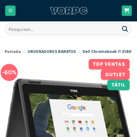
Skip
to
content
Pesquisar
por:
Portada
»
ORDENADORES BARATOS
»
Dell Chromebook 11 3189 1
TOP VENTAS
-60%
OUTLET
TÁTIL