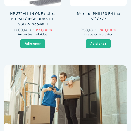
HP 27″ ALL IN ONE / Ultra
Monitor PHILIPS E-Line
5-125H / 16GB DDR5 1TB
32″ / / 2K
SSD Windows 11
O
O
O
O
1.669,14
€
1.271,32
€
288,13
€
248,39
€
preço
preço
preço
preço
impostos incluídos
impostos incluídos
original
atual
original
atual
era:
é:
era:
é:
Adicionar
Adicionar
1.669,14 €.
1.271,32 €.
288,13 €.
248,39 