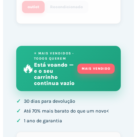
outlet
Recondicionado
⭐ MAIS VENDIDOS ·
TODOS QUEREM
🔥
Está voando —
MAIS VENDIDO
e o seu
carrinho
continua vazio
✓
30 dias para devolução
✓
Até 70% mais barato do que um novo<
✓
1 ano de garantia