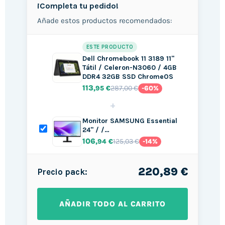
¡Completa tu pedido!
Añade estos productos recomendados:
ESTE PRODUCTO
Dell Chromebook 11 3189 11"
Tátil / Celeron-N3060 / 4GB
DDR4 32GB SSD ChromeOS
113
287,00 €
,95 €
-60%
+
Monitor SAMSUNG Essential
24" / /…
106
125,03 €
,94 €
-14%
220,89 €
Precio pack:
AÑADIR TODO AL CARRITO