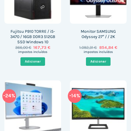
Fujitsu P910 TORRE / i5-
Monitor SAMSUNG
3470 / 16GB DDR3 512GB
Odyssey 27″ / / 2K
SSD Windows 10
O
O
O
O
366,00
€
167,73
€
1.092,31
€
854,84
€
preço
preço
preço
preço
impostos incluídos
impostos incluídos
original
atual
original
atual
era:
é:
era:
é:
Adicionar
Adicionar
366,00 €.
167,73 €.
1.092,31 €.
854,84 
-24%
-14%