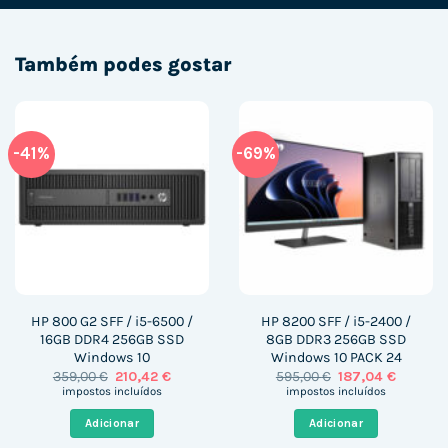
Também podes gostar
-41%
-69%
HP 800 G2 SFF / i5-6500 /
HP 8200 SFF / i5-2400 /
16GB DDR4 256GB SSD
8GB DDR3 256GB SSD
Windows 10
Windows 10 PACK 24
O
O
O
O
359,00
€
210,42
€
595,00
€
187,04
€
preço
preço
preço
preço
impostos incluídos
impostos incluídos
original
atual
original
atual
era:
é:
era:
é:
Adicionar
Adicionar
359,00 €.
210,42 €.
595,00 €.
187,04 €