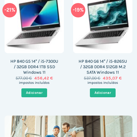
-21%
-19%
HP 840 G5 14″ / i5-7300U
HP 840 G6 14″ / i5-8265U
/ 32GB DDR4 1TB SSD
/ 32GB DDR4 512GB M.2
Windows 11
SATA Windows 11
O
O
O
O
577,00
€
456,42
€
537,00
€
435,07
€
preço
preço
preço
preço
impostos incluídos
impostos incluídos
original
atual
original
atual
era:
é:
era:
é:
Adicionar
Adicionar
577,00 €.
456,42 €.
537,00 €.
435,07 €