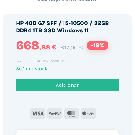
HP 400 G7 SFF / i5-10500 / 32GB
DDR4 1TB SSD Windows 11
668
-18%
,88 €
817,00 €
SFF.HP.400G7.10500_321TB
SKU:
Só 1 em stock
Adicionar
Visa
PayPal
MasterCard
Apple
Pay