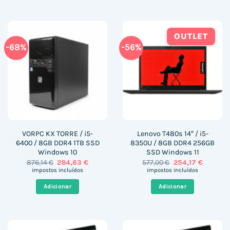
OUTLET
-68%
-56%
VORPC KX TORRE / i5-
Lenovo T480s 14″ / i5-
6400 / 8GB DDR4 1TB SSD
8350U / 8GB DDR4 256GB
Windows 10
SSD Windows 11
O
O
O
O
876,14
€
284,63
€
577,00
€
254,17
€
preço
preço
preço
preço
impostos incluídos
impostos incluídos
original
atual
original
atual
era:
é:
era:
é:
Adicionar
Adicionar
876,14 €.
284,63 €.
577,00 €.
254,17 €.