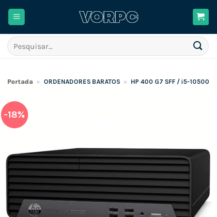
Skip
to
content
Pesquisar
por:
Portada
»
ORDENADORES BARATOS
»
HP 400 G7 SFF / i5-10500 /
-18%