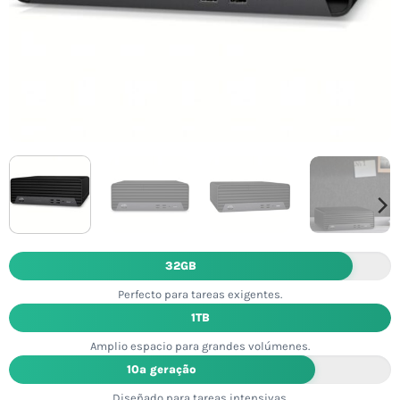
32GB
Perfecto para tareas exigentes.
1TB
Amplio espacio para grandes volúmenes.
10ª geração
Diseñado para tareas intensivas.