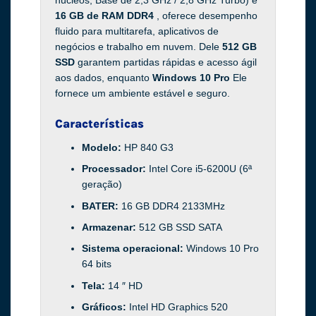
núcleos, Base de 2,3 GHz / 2,8 GHz Turbo) e
16 GB de RAM DDR4
, oferece desempenho
fluido para multitarefa, aplicativos de
negócios e trabalho em nuvem. Dele
512 GB
SSD
garantem partidas rápidas e acesso ágil
aos dados, enquanto
Windows 10 Pro
Ele
fornece um ambiente estável e seguro.
Características
Modelo:
HP 840 G3
Processador:
Intel Core i5-6200U (6ª
geração)
BATER:
16 GB DDR4 2133MHz
Armazenar:
512 GB SSD SATA
Sistema operacional:
Windows 10 Pro
64 bits
Tela:
14 ″ HD
Gráficos:
Intel HD Graphics 520