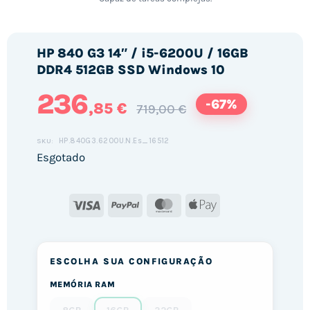
HP 840 G3 14″ / i5-6200U / 16GB
DDR4 512GB SSD Windows 10
236
-67%
,85 €
719,00 €
HP.840G3.6200U.N.Es_16512
SKU:
Esgotado
Visa
PayPal
MasterCard
Apple
Pay
ESCOLHA SUA CONFIGURAÇÃO
MEMÓRIA RAM