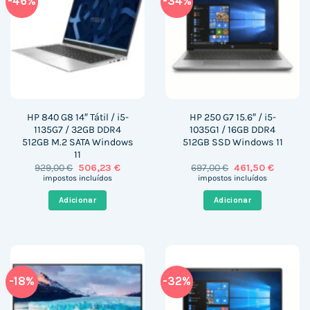
-46%
-34%
HP 840 G8 14″ Tátil / i5-
HP 250 G7 15.6″ / i5-
1135G7 / 32GB DDR4
1035G1 / 16GB DDR4
512GB M.2 SATA Windows
512GB SSD Windows 11
11
O
O
O
O
929,00
€
506,23
€
697,00
€
461,50
€
preço
preço
preço
preço
impostos incluídos
impostos incluídos
original
atual
original
atual
era:
é:
era:
é:
Adicionar
Adicionar
929,00 €.
506,23 €.
697,00 €.
461,50 €
-18%
-32%