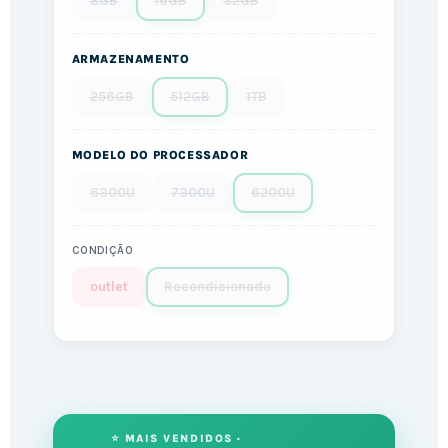
8GB
16GB
32GB
ARMAZENAMENTO
256GB
512GB
1TB
MODELO DO PROCESSADOR
6300U
7300U
6200U
CONDIÇÃO
outlet
Recondicionado
⭐ MAIS VENDIDOS ·