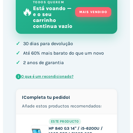
TODOS QUEREM
🔥
Está voando —
MAIS VENDIDO
e o seu
carrinho
continua vazio
✓
30 dias para devolução
✓
Até 60% mais barato do que um novo
✓
2 anos de garantia
O que é um recondicionado?
i
¡Completa tu pedido!
Añade estos productos recomendados:
ESTE PRODUCTO
HP 840 G3 14" / i5-6200U /