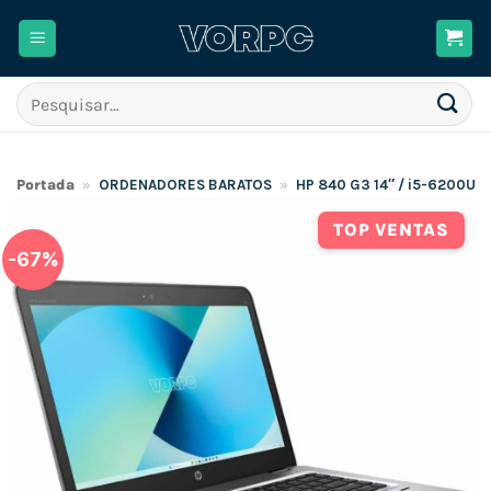
Skip
to
content
Pesquisar
por:
Portada
»
ORDENADORES BARATOS
»
HP 840 G3 14″ / i5-6200U 
TOP VENTAS
-67%