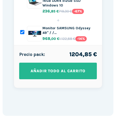
16GB DDR4 512GB SSD
Windows 10
236
719,00 €
,85 €
-67%
+
Monitor SAMSUNG Odyssey
49" / /…
968
1.122,88 €
,00 €
-14%
1204,85 €
Precio pack:
AÑADIR TODO AL CARRITO