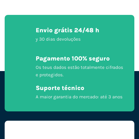
Envio grátis 24/48 h
y 30 dias devoluções
Pagamento 100% seguro
Os teus dados estão totalmente cifrados
e protegidos.
Suporte técnico
A maior garantia do mercado: até 3 anos