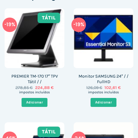
TÁTIL
-19%
-19%
PREMIER TM-170 17″ TPV
Monitor SAMSUNG 24″ / /
Tátil / /
FullHD
O
O
O
O
278,85
€
224,88
€
126,09
€
102,61
€
preço
preço
preço
preço
impostos incluídos
impostos incluídos
original
atual
original
atual
era:
é:
era:
é:
Adicionar
Adicionar
278,85 €.
224,88 €.
126,09 €.
102,61 €.
TÁTIL