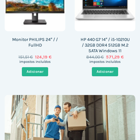
Monitor PHILIPS 24″ / /
HP 440 G7 14″ / i5-10210U
FullHD
/ 32GB DDR4 512GB M.2
SATA Windows 11
O
O
O
O
151,51
€
124,19
€
844,00
€
571,29
€
preço
preço
preço
preço
impostos incluídos
impostos incluídos
original
atual
original
atual
era:
é:
era:
é:
Adicionar
Adicionar
151,51 €.
124,19 €.
844,00 €.
571,29 €