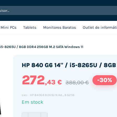
sar
Mini PCs
Tablets
Monitores Baratos
Outlet de informát
/ i5-8265U / 8GB DDR4 256GB M.2 SATA Windows 11
HP 840 G6 14″ / i5-8265U / 8G
272
-30%
,43 €
388,00 €
HP.840G6.8265U.N.Ad_8G256
SKU:
Em stock
Quantidade de HP 840 G6 14" / i5-8265U /