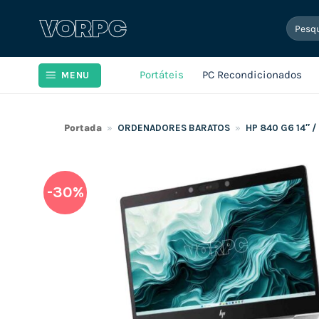
Skip
Pesqui
to
por:
content
Portáteis
PC Recondicionados
MENU
Portada
»
ORDENADORES BARATOS
»
HP 840 G6 14″ 
-30%