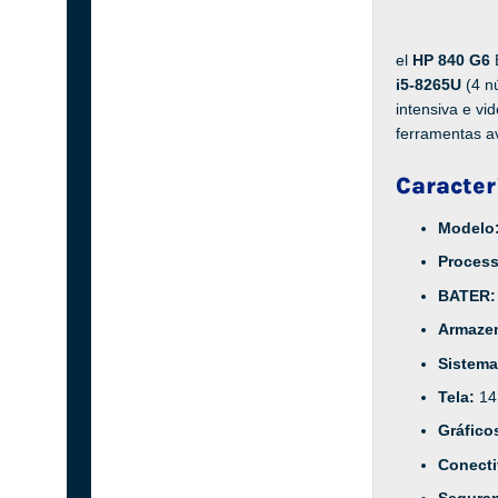
el
HP 840 G6
i5-8265U
(4 n
intensiva e vi
ferramentas a
Caracter
Modelo
Proces
BATER
Armaze
Sistema
Tela:
14
Gráfico
Conect