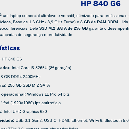
HP 840 G6
É um laptop comercial ultraleve e versátil, otimizado para profission
úcleos, Base de 1,6 GHz / 3,9 GHz Turbo) e
8 GB de RAM DDR4
, lid
deoconferências. Dele
SSD M.2 SATA de 256 GB
garante o desempenh
vançadas de segurança e produtividade.
ísticas
:
HP 840 G6
sador:
Intel Core i5-8265U (8ª geração)
:
8 GB DDR4 2400MHz
nar:
256 GB SSD M.2 SATA
 operacional:
Windows 11 Pro 64 bits
 ″ fhd (1920×1080) ips antirreflejo
s:
Intel UHD Graphics 620
ividade:
USB 3.1 Gen2, USB-C, HDMI, Ethernet, Wi-Fi 6, Bluetooth 5.0