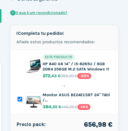
O que é um recondicionado?
i
¡Completa tu pedido!
Añade estos productos recomendados:
ESTE PRODUCTO
HP 840 G6 14" / i5-8265U / 8GB
DDR4 256GB M.2 SATA Windows 11
272
388,00 €
,43 €
-30%
+
Monitor ASUS BE24ECSBT 24" Tátil
/…
384
446,08 €
,55 €
-14%
656,98 €
Precio pack: