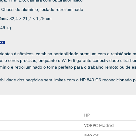
nça:
TPM 2.0, câmara com obturador físico
:
Chassi de alumínio, teclado retroiluminado
ões:
32,4 × 21,7 × 1,79 cm
,49 kg
os
bientes dinâmicos, combina portabilidade premium com a resistência m
os e cores precisas, enquanto o Wi-Fi 6 garante conectividade ultra
mínio e retroiluminado o torna perfeito para o trabalho remoto ou de esc
mobilidade dos negócios sem limites com o HP 840 G6 recondicionado p
HP
VORPC Madrid
840 G6