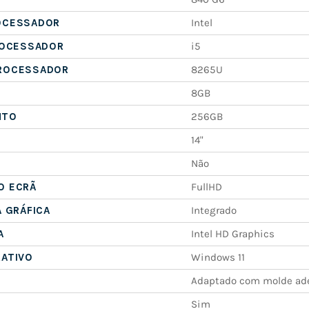
OCESSADOR
Intel
ROCESSADOR
i5
ROCESSADOR
8265U
8GB
NTO
256GB
14"
Não
O ECRÃ
FullHD
A GRÁFICA
Integrado
A
Intel HD Graphics
RATIVO
Windows 11
Adaptado com molde ad
Sim