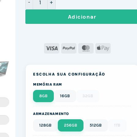
Adicionar
Visa
PayPal
MasterCard
Apple
Pay
ESCOLHA SUA CONFIGURAÇÃO
MEMÓRIA RAM
8GB
16GB
32GB
ARMAZENAMENTO
128GB
256GB
512GB
1TB