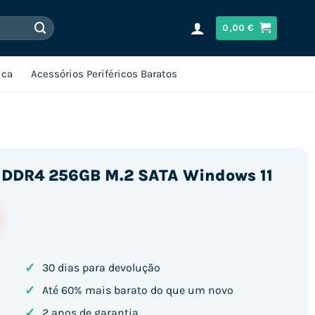
0,00
€
ica
Acessórios Periféricos Baratos
B DDR4 256GB M.2 SATA Windows 11
✓
30 dias para devolução
✓
Até 60% mais barato do que um novo
 8GB DDR4 256GB M.2 SATA Windows 11
✓
2 anos de garantia