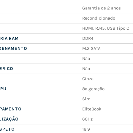
Garantia de 2 anos
Recondicionado
HDMI, RJ45, USB Tipo C
RIA RAM
DDR4
AZENAMENTO
M.2 SATA
Não
ERICO
Não
Cinza
CPU
8ª geração
Sim
IPAMENTO
EliteBook
LIZAÇÃO
60Hz
ASPETO
16:9