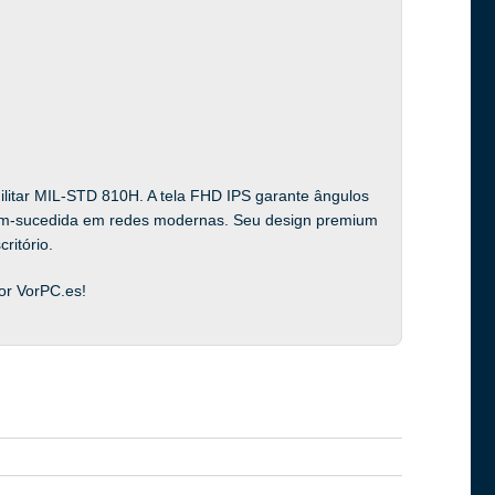
ilitar MIL-STD 810H. A tela FHD IPS garante ângulos
-bem-sucedida em redes modernas. Seu design premium
ritório.
or VorPC.es!