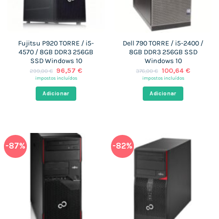
Fujitsu P920 TORRE / i5-
Dell 790 TORRE / i5-2400 /
4570 / 8GB DDR3 256GB
8GB DDR3 256GB SSD
SSD Windows 10
Windows 10
O
O
O
O
96,57
€
100,64
€
299,00
€
376,00
€
preço
preço
preço
preço
impostos incluídos
impostos incluídos
original
atual
original
atual
era:
é:
era:
é:
Adicionar
Adicionar
299,00 €.
96,57 €.
376,00 €.
100,64 €
-87%
-82%