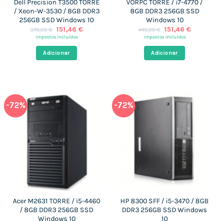
Dell Precision T3500 TORRE
VORPC TORRE / i7-4770 /
/ Xeon-W-3530 / 8GB DDR3
8GB DDR3 256GB SSD
256GB SSD Windows 10
Windows 10
O
O
O
O
151,46
€
151,46
€
378,00
€
449,00
€
preço
preço
preço
preço
impostos incluídos
impostos incluídos
original
atual
original
atual
era:
é:
era:
é:
Adicionar
Adicionar
378,00 €.
151,46 €.
449,00 €.
151,46 €.
-72%
-72%
Acer M2631 TORRE / i5-4460
HP 8300 SFF / i5-3470 / 8GB
/ 8GB DDR3 256GB SSD
DDR3 256GB SSD Windows
Windows 10
10