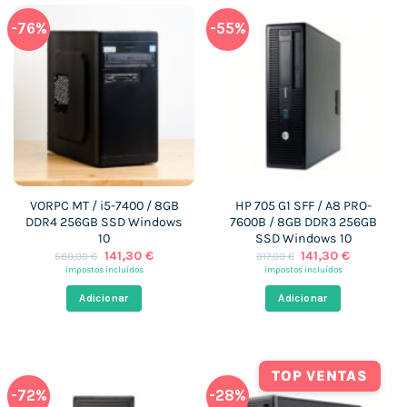
-76%
-55%
VORPC MT / i5-7400 / 8GB
HP 705 G1 SFF / A8 PRO-
DDR4 256GB SSD Windows
7600B / 8GB DDR3 256GB
10
SSD Windows 10
O
O
O
O
141,30
€
141,30
€
588,00
€
317,00
€
preço
preço
preço
preço
impostos incluídos
impostos incluídos
original
atual
original
atual
era:
é:
era:
é:
Adicionar
Adicionar
588,00 €.
141,30 €.
317,00 €.
141,30 €.
TOP VENTAS
-72%
-28%