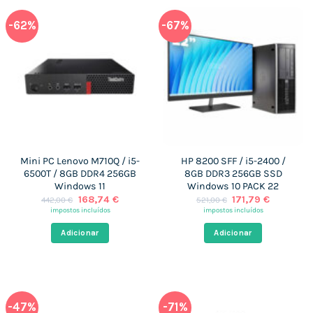
-62%
-67%
Mini PC Lenovo M710Q / i5-
HP 8200 SFF / i5-2400 /
6500T / 8GB DDR4 256GB
8GB DDR3 256GB SSD
Windows 11
Windows 10 PACK 22
O
O
O
O
168,74
€
171,79
€
442,00
€
521,00
€
preço
preço
preço
preço
impostos incluídos
impostos incluídos
original
atual
original
atual
era:
é:
era:
é:
Adicionar
Adicionar
442,00 €.
168,74 €.
521,00 €.
171,79 €.
-47%
-71%