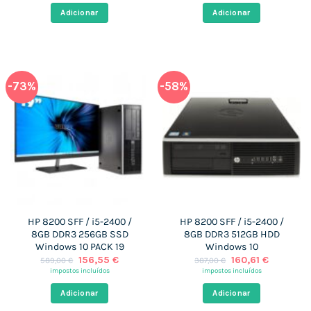
era:
é:
era:
é:
Adicionar
Adicionar
799,00 €.
153,50 €.
305,00 €.
156,55 €
-73%
-58%
HP 8200 SFF / i5-2400 /
HP 8200 SFF / i5-2400 /
8GB DDR3 256GB SSD
8GB DDR3 512GB HDD
Windows 10 PACK 19
Windows 10
O
O
O
O
156,55
€
160,61
€
589,00
€
387,00
€
preço
preço
preço
preço
impostos incluídos
impostos incluídos
original
atual
original
atual
era:
é:
era:
é:
Adicionar
Adicionar
589,00 €.
156,55 €.
387,00 €.
160,61 €.