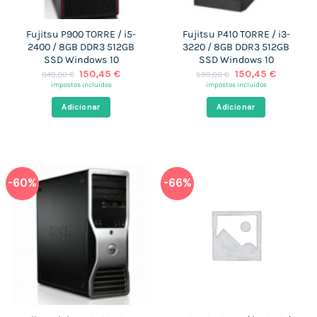
Fujitsu P900 TORRE / i5-
Fujitsu P410 TORRE / i3-
2400 / 8GB DDR3 512GB
3220 / 8GB DDR3 512GB
SSD Windows 10
SSD Windows 10
O
O
O
O
150,45
€
150,45
€
849,00
€
599,00
€
preço
preço
preço
preço
impostos incluídos
impostos incluídos
original
atual
original
atual
era:
é:
era:
é:
Adicionar
Adicionar
849,00 €.
150,45 €.
599,00 €.
150,45 €
-60%
-66%