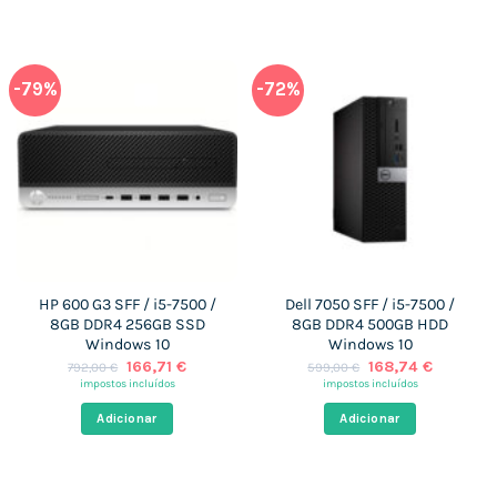
-79%
-72%
HP 600 G3 SFF / i5-7500 /
Dell 7050 SFF / i5-7500 /
8GB DDR4 256GB SSD
8GB DDR4 500GB HDD
Windows 10
Windows 10
O
O
O
O
166,71
€
168,74
€
792,00
€
599,00
€
preço
preço
preço
preço
impostos incluídos
impostos incluídos
original
atual
original
atual
era:
é:
era:
é:
Adicionar
Adicionar
792,00 €.
166,71 €.
599,00 €.
168,74 €