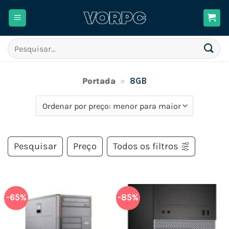
Skip
to
content
Pesquisar
por:
Portada
»
8GB
Pesquisar
Preço
Todos os filtros
-65%
-85%