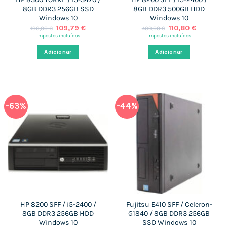
8GB DDR3 256GB SSD
8GB DDR3 500GB HDD
Windows 10
Windows 10
O
O
O
O
109,79
€
110,80
€
199,00
€
499,00
€
preço
preço
preço
preço
impostos incluídos
impostos incluídos
original
atual
original
atual
era:
é:
era:
é:
Adicionar
Adicionar
199,00 €.
109,79 €.
499,00 €.
110,80 €.
-63%
-44%
HP 8200 SFF / i5-2400 /
Fujitsu E410 SFF / Celeron-
8GB DDR3 256GB HDD
G1840 / 8GB DDR3 256GB
Windows 10
SSD Windows 10