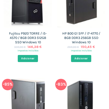
Fujitsu P920 TORRE / i5-
HP 800 G1 SFF / i7-4770 /
4570 / 8GB DDR3 512GB
8GB DDR3 256GB SSD
SSD Windows 10
Windows 10
O
O
O
O
146,38
€
150,45
€
339,00
€
269,00
€
preço
preço
preço
preço
impostos incluídos
impostos incluídos
original
atual
original
atual
era:
é:
era:
é:
Adicionar
Adicionar
339,00 €.
146,38 €.
269,00 €.
150,45 €
-85%
-83%