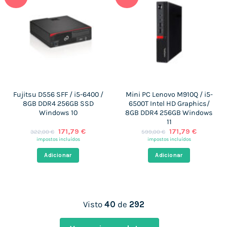
Fujitsu D556 SFF / i5-6400 /
Mini PC Lenovo M910Q / i5-
8GB DDR4 256GB SSD
6500T Intel HD Graphics/
Windows 10
8GB DDR4 256GB Windows
11
O
O
O
O
171,79
€
171,79
€
322,00
€
599,00
€
preço
preço
preço
preço
impostos incluídos
impostos incluídos
original
atual
original
atual
era:
é:
era:
é:
Adicionar
Adicionar
322,00 €.
171,79 €.
599,00 €.
171,79 €.
Visto
40
de
292