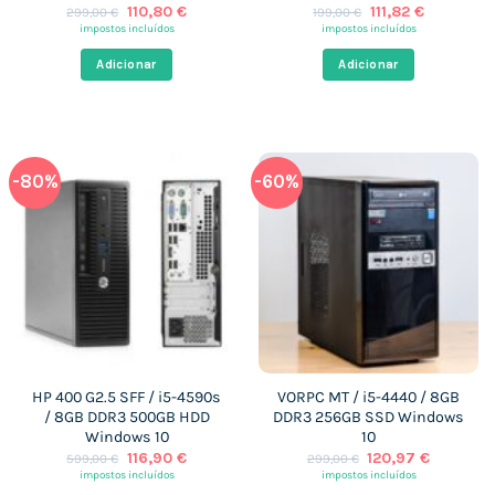
O
O
O
O
110,80
€
111,82
€
299,00
€
199,00
€
preço
preço
preço
preço
impostos incluídos
impostos incluídos
original
atual
original
atual
era:
é:
era:
é:
Adicionar
Adicionar
299,00 €.
110,80 €.
199,00 €.
111,82 €.
-80%
-60%
HP 400 G2.5 SFF / i5-4590s
VORPC MT / i5-4440 / 8GB
/ 8GB DDR3 500GB HDD
DDR3 256GB SSD Windows
Windows 10
10
O
O
O
O
116,90
€
120,97
€
599,00
€
299,00
€
preço
preço
preço
preço
impostos incluídos
impostos incluídos
original
atual
original
atual