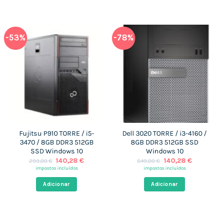
-53%
-78%
Fujitsu P910 TORRE / i5-
Dell 3020 TORRE / i3-4160 /
3470 / 8GB DDR3 512GB
8GB DDR3 512GB SSD
SSD Windows 10
Windows 10
O
O
O
O
140,28
€
140,28
€
299,00
€
649,00
€
preço
preço
preço
preço
impostos incluídos
impostos incluídos
original
atual
original
atual
era:
é:
era:
é:
Adicionar
Adicionar
299,00 €.
140,28 €.
649,00 €.
140,28 €