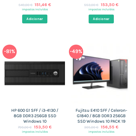
O
O
O
O
151,46
€
153,50
€
549,00
€
553,00
€
preço
preço
preço
preço
impostos incluídos
impostos incluídos
original
atual
original
atual
era:
é:
era:
é:
Adicionar
Adicionar
549,00 €.
151,46 €.
553,00 €.
153,50 €
-81%
-49%
HP 600 G1 SFF / i3-4130 /
Fujitsu E410 SFF / Celeron-
8GB DDR3 256GB SSD
G1840 / 8GB DDR3 256GB
Windows 10
SSD Windows 10 PACK 19
O
O
O
O
153,50
€
156,55
€
799,00
€
305,00
€
preço
preço
preço
preço
impostos incluídos
impostos incluídos
original
atual
original
atual