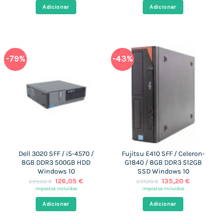
era:
é:
era:
é:
Adicionar
Adicionar
599,00 €.
116,90 €.
299,00 €.
120,97 €
-79%
-43%
Dell 3020 SFF / i5-4570 /
Fujitsu E410 SFF / Celeron-
8GB DDR3 500GB HDD
G1840 / 8GB DDR3 512GB
Windows 10
SSD Windows 10
O
O
O
O
126,05
€
135,20
€
599,00
€
237,00
€
preço
preço
preço
preço
impostos incluídos
impostos incluídos
original
atual
original
atual
era:
é:
era:
é:
Adicionar
Adicionar
599,00 €.
126,05 €.
237,00 €.
135,20 €