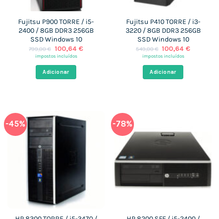
Fujitsu P900 TORRE / i5-
Fujitsu P410 TORRE / i3-
2400 / 8GB DDR3 256GB
3220 / 8GB DDR3 256GB
SSD Windows 10
SSD Windows 10
O
O
O
O
100,64
€
100,64
€
799,00
€
549,00
€
preço
preço
preço
preço
impostos incluídos
impostos incluídos
original
atual
original
atual
era:
é:
era:
é:
Adicionar
Adicionar
799,00 €.
100,64 €.
549,00 €.
100,64 €
-45%
-78%
HP 8300 TORRE / i5-3470 /
HP 8200 SFF / i5-2400 /