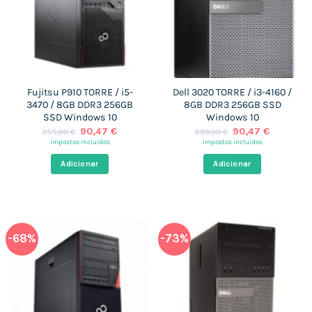
Fujitsu P910 TORRE / i5-
Dell 3020 TORRE / i3-4160 /
3470 / 8GB DDR3 256GB
8GB DDR3 256GB SSD
SSD Windows 10
Windows 10
O
O
O
O
90,47
€
90,47
€
255,00
€
599,00
€
preço
preço
preço
preço
impostos incluídos
impostos incluídos
original
atual
original
atual
era:
é:
era:
é:
Adicionar
Adicionar
255,00 €.
90,47 €.
599,00 €.
90,47 €.
-68%
-73%