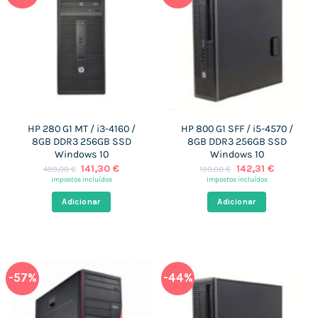
HP 280 G1 MT / i3-4160 /
HP 800 G1 SFF / i5-4570 /
8GB DDR3 256GB SSD
8GB DDR3 256GB SSD
Windows 10
Windows 10
O
O
O
O
141,30
€
142,31
€
499,00
€
199,00
€
preço
preço
preço
preço
impostos incluídos
impostos incluídos
original
atual
original
atual
era:
é:
era:
é:
Adicionar
Adicionar
499,00 €.
141,30 €.
199,00 €.
142,31 €.
-57%
-44%