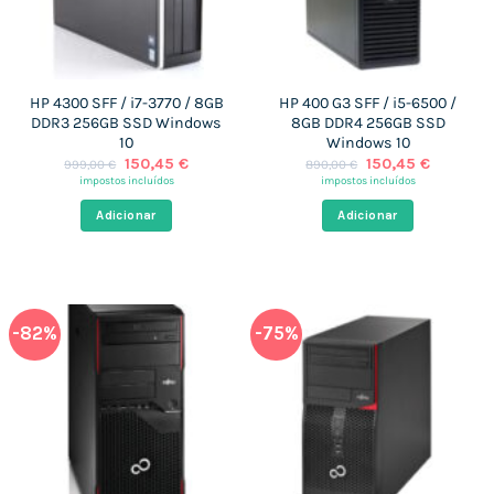
HP 4300 SFF / i7-3770 / 8GB
HP 400 G3 SFF / i5-6500 /
DDR3 256GB SSD Windows
8GB DDR4 256GB SSD
10
Windows 10
O
O
O
O
150,45
€
150,45
€
999,00
€
890,00
€
preço
preço
preço
preço
impostos incluídos
impostos incluídos
original
atual
original
atual
era:
é:
era:
é:
Adicionar
Adicionar
999,00 €.
150,45 €.
890,00 €.
150,45 €
-82%
-75%