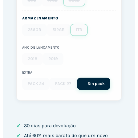
8GB
16GB
32GB
ARMAZENAMENTO
256GB
512GB
1TB
ANO DE LANÇAMENTO
2018
2019
EXTRA
PACK 24
PACK 27
Sin pack
✓
30 dias para devolução
✓
Até 60% mais barato do que um novo