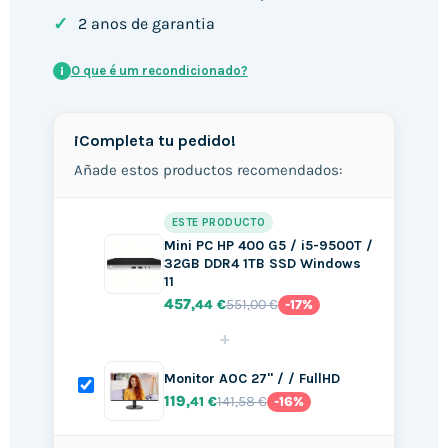
✓
2 anos de garantia
O que é um recondicionado?
i
¡Completa tu pedido!
Añade estos productos recomendados:
ESTE PRODUCTO
Mini PC HP 400 G5 / i5-9500T /
32GB DDR4 1TB SSD Windows
11
457
551,00 €
,44 €
-17%
+
Monitor AOC 27" / / FullHD
119
141,58 €
,41 €
-16%