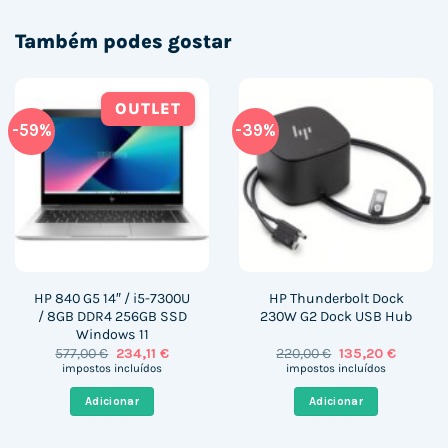
Também podes gostar
OUTLET
-59%
-39%
HP 840 G5 14″ / i5-7300U
HP Thunderbolt Dock
/ 8GB DDR4 256GB SSD
230W G2 Dock USB Hub
Windows 11
O
O
O
O
577,00
€
234,11
€
220,00
€
135,20
€
preço
preço
preço
preço
impostos incluídos
impostos incluídos
original
atual
original
atual
era:
é:
era:
é:
Adicionar
Adicionar
577,00 €.
234,11 €.
220,00 €.
135,20 €