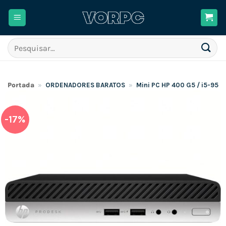
Skip
to
content
Pesquisar
por:
Portada
»
ORDENADORES BARATOS
»
Mini PC HP 400 G5 / i5-950
-17%