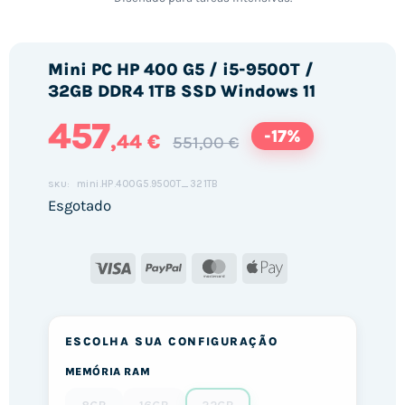
Mini PC HP 400 G5 / i5-9500T /
32GB DDR4 1TB SSD Windows 11
457
-17%
,44 €
551,00 €
mini.HP.400G5.9500T_321TB
SKU:
Esgotado
Visa
PayPal
MasterCard
Apple
Pay
ESCOLHA SUA CONFIGURAÇÃO
MEMÓRIA RAM