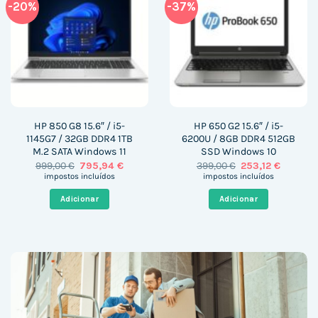
-20%
-37%
HP 850 G8 15.6″ / i5-
HP 650 G2 15.6″ / i5-
1145G7 / 32GB DDR4 1TB
6200U / 8GB DDR4 512GB
M.2 SATA Windows 11
SSD Windows 10
O
O
O
O
999,00
€
795,94
€
399,00
€
253,12
€
preço
preço
preço
preço
impostos incluídos
impostos incluídos
original
atual
original
atual
era:
é:
era:
é:
Adicionar
Adicionar
999,00 €.
795,94 €.
399,00 €.
253,12 €