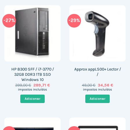
-27%
-29%
HP 8300 SFF / i7-3770 /
Approx appLS00+ Lector /
32GB DDR3 1TB SSD
/
Windows 10
O
O
O
O
399,00
€
289,71
€
49,00
€
34,56
€
preço
preço
preço
preço
impostos incluídos
impostos incluídos
original
atual
original
atual
era:
é:
era:
é:
Adicionar
Adicionar
399,00 €.
289,71 €.
49,00 €.
34,56 €.